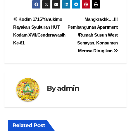
Navigasi
Kodim 1715/Yahukimo
Mangkrakkk….!!!
Rayakan Syukuran HUT
Pembangunan Apartment
pos
Kodam XVII/Cenderawasih
/Rumah Susun West
Ke-61
Senayan, Konsumen
Merasa Dirugikan
By
admin
Related Post