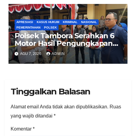
APRESIASI
KASUS HUKUM
KRIMINAL
NASIONAL
PEMERINTAHAN
POLSEK
Polsek Tambora Serahkan 6
Motor Hasil Pengungkapan
Kasus Curanmor Kepada
AGU 7, 2026
ADMIN
Pemilik Yang sah
Tinggalkan Balasan
Alamat email Anda tidak akan dipublikasikan.
Ruas
yang wajib ditandai
*
Komentar
*