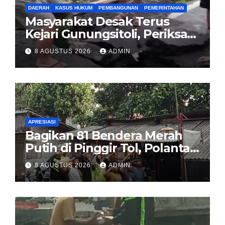
DAERAH
KASUS HUKUM
PEMBANGUNAN
PEMERINTAHAN
Masyarakat Desak Terus
Kejari Gunungsitoli, Periksa
dan Usut Tuntas Dugaan
8 AGUSTUS 2026
ADMIN
Korupsi Proyek Jalan
Sirombu-Afulu (MYC) Senilai
Rp321 Miliar
APRESIASI
Bagikan 81 Bendera Merah
Putih di Pinggir Tol, Polantas
Karib BSD Ajak Warga Miskin
8 AGUSTUS 2026
ADMIN
Kibarkan Sang Saka