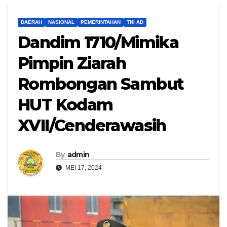
DAERAH
NASIONAL
PEMERINTAHAN
TNI AD
Dandim 1710/Mimika
Pimpin Ziarah
Rombongan Sambut
HUT Kodam
XVII/Cenderawasih
By
admin
MEI 17, 2024