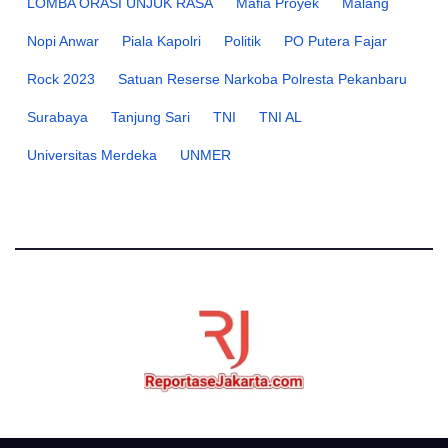
LOMBA ORASI UNJUK RASA
Mafia Proyek
Malang
Nopi Anwar
Piala Kapolri
Politik
PO Putera Fajar
Rock 2023
Satuan Reserse Narkoba Polresta Pekanbaru
Surabaya
Tanjung Sari
TNI
TNI AL
Universitas Merdeka
UNMER