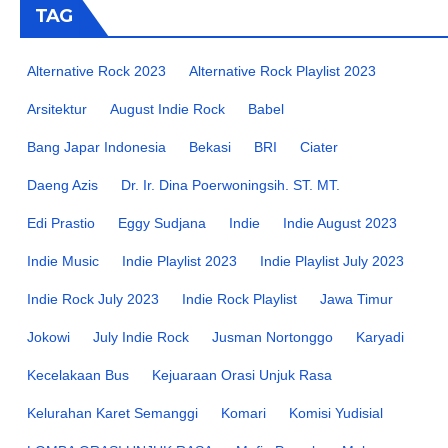
TAG
Alternative Rock 2023
Alternative Rock Playlist 2023
Arsitektur
August Indie Rock
Babel
Bang Japar Indonesia
Bekasi
BRI
Ciater
Daeng Azis
Dr. Ir. Dina Poerwoningsih. ST. MT.
Edi Prastio
Eggy Sudjana
Indie
Indie August 2023
Indie Music
Indie Playlist 2023
Indie Playlist July 2023
Indie Rock July 2023
Indie Rock Playlist
Jawa Timur
Jokowi
July Indie Rock
Jusman Nortonggo
Karyadi
Kecelakaan Bus
Kejuaraan Orasi Unjuk Rasa
Kelurahan Karet Semanggi
Komari
Komisi Yudisial