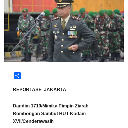
S
h
a
REPORTASE JAKARTA
r
e
Dandim 1710/Mimika Pimpin Ziarah
Rombongan Sambut HUT Kodam
XVII/Cenderawasih