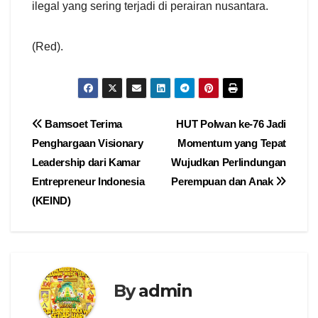
ilegal yang sering terjadi di perairan nusantara.
(Red).
Navigasi
Bamsoet Terima
HUT Polwan ke-76 Jadi
Penghargaan Visionary
Momentum yang Tepat
pos
Leadership dari Kamar
Wujudkan Perlindungan
Entrepreneur Indonesia
Perempuan dan Anak
(KEIND)
By
admin