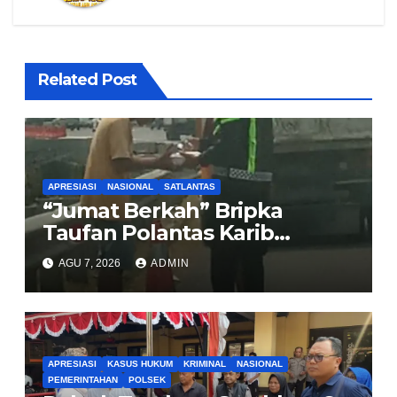
Related Post
APRESIASI
NASIONAL
SATLANTAS
“Jumat Berkah” Bripka
Taufan Polantas Karib
Bagikan Nasi Kotak untuk
AGU 7, 2026
ADMIN
Sopir Truk yang Mogok di KM
00 Pondok Aren
APRESIASI
KASUS HUKUM
KRIMINAL
NASIONAL
PEMERINTAHAN
POLSEK