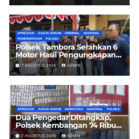
00 Pondok Aren
APRESIASI
KASUS HUKUM
KRIMINAL
NASIONAL
PEMERINTAHAN
POLSEK
Polsek Tambora Serahkan 6
Motor Hasil Pengungkapan
Kasus Curanmor Kepada
7 AGUSTUS 2026
ADMIN
Pemilik Yang sah
APRESIASI
KASUS HUKUM
NARKOTIKA
NASIONAL
POLRES
Dua Pengedar Ditangkap,
Polsek Kembangan 74 Ribu
Obat Keras, Sabu Hingga
7 AGUSTUS 2026
ADMIN