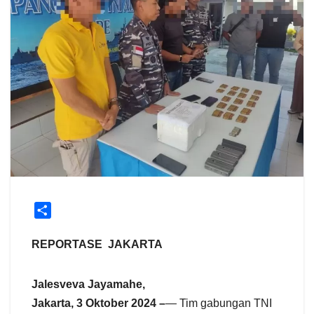
S
h
a
REPORTASE JAKARTA
r
e
Jalesveva Jayamahe,
Jakarta, 3 Oktober 2024 –
— Tim gabungan TNI