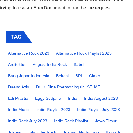
trying to use an ErrorDocument to handle the request.
TAG
Alternative Rock 2023
Alternative Rock Playlist 2023
Arsitektur
August Indie Rock
Babel
Bang Japar Indonesia
Bekasi
BRI
Ciater
Daeng Azis
Dr. Ir. Dina Poerwoningsih. ST. MT.
Edi Prastio
Eggy Sudjana
Indie
Indie August 2023
Indie Music
Indie Playlist 2023
Indie Playlist July 2023
Indie Rock July 2023
Indie Rock Playlist
Jawa Timur
Jokowi
July Indie Rock
Jusman Nortonggo
Karyadi