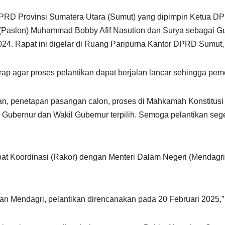
D Provinsi Sumatera Utara (Sumut) yang dipimpin Ketua DPRD 
slon) Muhammad Bobby Afif Nasution dan Surya sebagai Gube
024. Rapat ini digelar di Ruang Paripurna Kantor DPRD Sumut,
rap agar proses pelantikan dapat berjalan lancar sehingga peme
ihan, penetapan pasangan calon, proses di Mahkamah Konstitus
rnur dan Wakil Gubernur terpilih. Semoga pelantikan seger
t Koordinasi (Rakor) dengan Menteri Dalam Negeri (Mendagri)
an Mendagri, pelantikan direncanakan pada 20 Februari 2025,