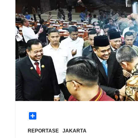
S
h
a
REPORTASE JAKARTA
r