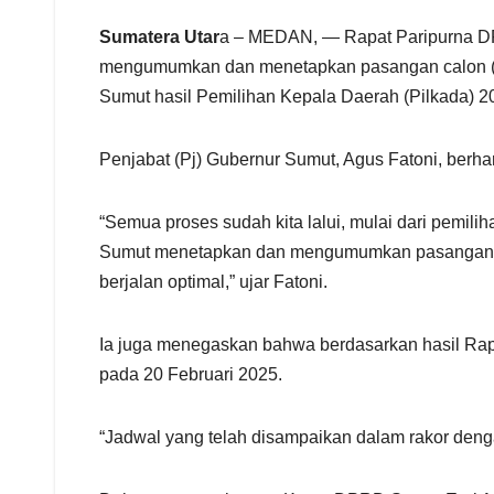
e
Sumatera Utar
a – MEDAN, — Rapat Paripurna DPR
mengumumkan dan menetapkan pasangan calon (Pa
Sumut hasil Pemilihan Kepala Daerah (Pilkada) 2
Penjabat (Pj) Gubernur Sumut, Agus Fatoni, berha
“Semua proses sudah kita lalui, mulai dari pemil
Sumut menetapkan dan mengumumkan pasangan Gube
berjalan optimal,” ujar Fatoni.
Ia juga menegaskan bahwa berdasarkan hasil Rapa
pada 20 Februari 2025.
“Jadwal yang telah disampaikan dalam rakor deng