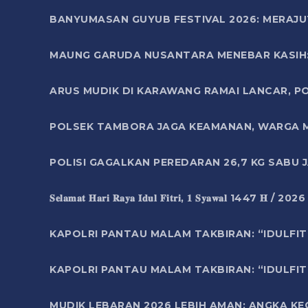
BANYUMASAN GUYUB FESTIVAL 2026: MERAJU
MAUNG GARUDA NUSANTARA MENEBAR KASIH: 
ARUS MUDIK DI KARAWANG RAMAI LANCAR, P
POLSEK TAMBORA JAGA KEAMANAN, WARGA M
POLISI GAGALKAN PEREDARAN 26,7 KG SABU
𝐒𝐞𝐥𝐚𝐦𝐚𝐭 𝐇𝐚𝐫𝐢 𝐑𝐚𝐲𝐚 𝐈𝐝𝐮𝐥 𝐅𝐢𝐭𝐫𝐢, 𝟏 𝐒𝐲𝐚𝐰𝐚𝐥 1447 𝐇 / 202
KAPOLRI PANTAU MALAM TAKBIRAN: “IDULFIT
KAPOLRI PANTAU MALAM TAKBIRAN: “IDULFIT
MUDIK LEBARAN 2026 LEBIH AMAN: ANGKA K