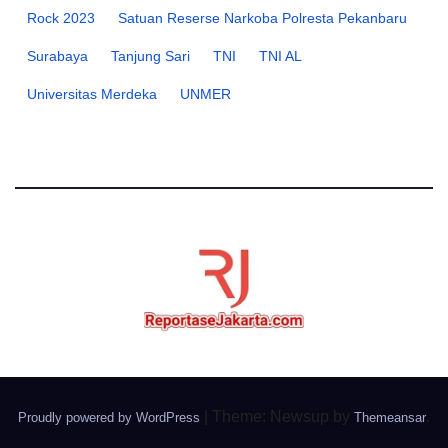
Rock 2023
Satuan Reserse Narkoba Polresta Pekanbaru
Surabaya
Tanjung Sari
TNI
TNI AL
Universitas Merdeka
UNMER
|
Theme: Newsup by
.
Proudly powered by WordPress
Themeansar