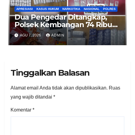
APRESIASI
KASUS HUKUM
NARKOTIKA
NASIONAL
POLRES
Dua Pengedar Ditangkap,
Polsek Kembangan 74 Ribu
Obat Keras, Sabu Hingga
AGU 7, 2026
ADMIN
Puluhan Vape Etomidate
Diamankan
Tinggalkan Balasan
Alamat email Anda tidak akan dipublikasikan.
Ruas
yang wajib ditandai
*
Komentar
*