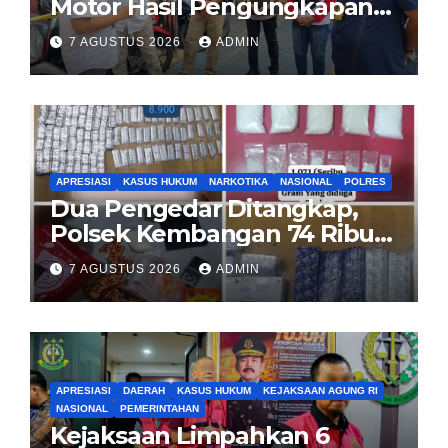
Motor Hasil Pengungkapan
Kasus Curanmor Kepada
7 AGUSTUS 2026
ADMIN
Pemilik Yang sah
APRESIASI
KASUS HUKUM
NARKOTIKA
NASIONAL
POLRES
Dua Pengedar Ditangkap,
Polsek Kembangan 74 Ribu
Obat Keras, Sabu Hingga
7 AGUSTUS 2026
ADMIN
Puluhan Vape Etomidate
Diamankan
APRESIASI
DAERAH
KASUS HUKUM
KEJAKSAAN AGUNG RI
NASIONAL
PEMERINTAHAN
Kejaksaan Limpahkan 6