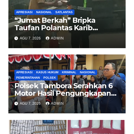
APRESIASI
NASIONAL
SATLANTAS
“Jumat Berkah” Bripka
Taufan Polantas Karib
Bagikan Nasi Kotak untuk
AGU 7, 2026
ADMIN
Sopir Truk yang Mogok di KM
00 Pondok Aren
APRESIASI
KASUS HUKUM
KRIMINAL
NASIONAL
PEMERINTAHAN
POLSEK
Polsek Tambora Serahkan 6
Motor Hasil Pengungkapan
Kasus Curanmor Kepada
AGU 7, 2026
ADMIN
Pemilik Yang sah