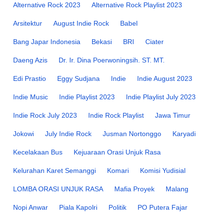
Alternative Rock 2023
Alternative Rock Playlist 2023
Arsitektur
August Indie Rock
Babel
Bang Japar Indonesia
Bekasi
BRI
Ciater
Daeng Azis
Dr. Ir. Dina Poerwoningsih. ST. MT.
Edi Prastio
Eggy Sudjana
Indie
Indie August 2023
Indie Music
Indie Playlist 2023
Indie Playlist July 2023
Indie Rock July 2023
Indie Rock Playlist
Jawa Timur
Jokowi
July Indie Rock
Jusman Nortonggo
Karyadi
Kecelakaan Bus
Kejuaraan Orasi Unjuk Rasa
Kelurahan Karet Semanggi
Komari
Komisi Yudisial
LOMBA ORASI UNJUK RASA
Mafia Proyek
Malang
Nopi Anwar
Piala Kapolri
Politik
PO Putera Fajar