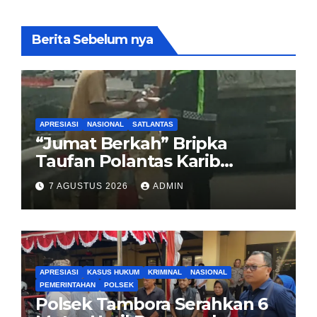
Berita Sebelum nya
APRESIASI
NASIONAL
SATLANTAS
“Jumat Berkah” Bripka
Taufan Polantas Karib
Bagikan Nasi Kotak untuk
7 AGUSTUS 2026
ADMIN
Sopir Truk yang Mogok di KM
00 Pondok Aren
APRESIASI
KASUS HUKUM
KRIMINAL
NASIONAL
PEMERINTAHAN
POLSEK
Polsek Tambora Serahkan 6