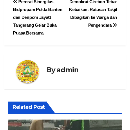
Navigasi
Pererat Sinergitas,
Demokrat Cirebon Tebar
Bidpropam Polda Banten
Kebaikan: Ratusan Takjil
pos
dan Denpom Jaya/1
Dibagikan ke Warga dan
Tangerang Gelar Buka
Pengendara
Puasa Bersama
By
admin
Related Post