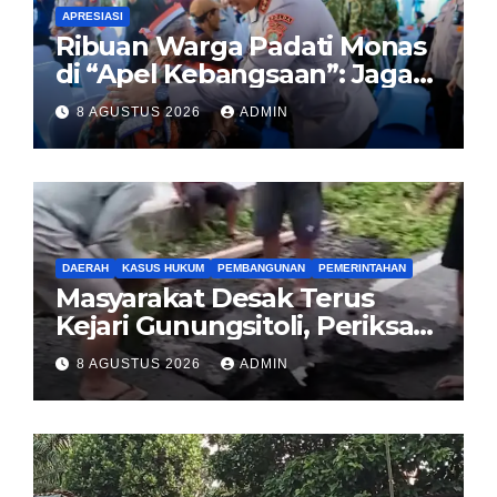
APRESIASI
Ribuan Warga Padati Monas
di “Apel Kebangsaan”: Jaga
Jakarta Berarti Jaga
8 AGUSTUS 2026
ADMIN
Indonesia
DAERAH
KASUS HUKUM
PEMBANGUNAN
PEMERINTAHAN
Masyarakat Desak Terus
Kejari Gunungsitoli, Periksa
dan Usut Tuntas Dugaan
8 AGUSTUS 2026
ADMIN
Korupsi Proyek Jalan
Sirombu-Afulu (MYC) Senilai
Rp321 Miliar