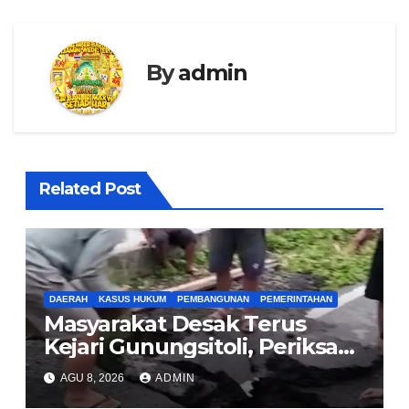
By
admin
Related Post
DAERAH
KASUS HUKUM
PEMBANGUNAN
PEMERINTAHAN
Masyarakat Desak Terus
Kejari Gunungsitoli, Periksa
dan Usut Tuntas Dugaan
AGU 8, 2026
ADMIN
Korupsi Proyek Jalan