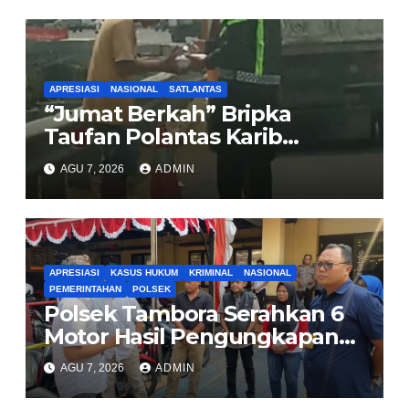
Sirombu-Afulu (MYC) Senilai
Rp321 Miliar
APRESIASI
NASIONAL
SATLANTAS
“Jumat Berkah” Bripka
Taufan Polantas Karib
Bagikan Nasi Kotak untuk
AGU 7, 2026
ADMIN
Sopir Truk yang Mogok di KM
00 Pondok Aren
APRESIASI
KASUS HUKUM
KRIMINAL
NASIONAL
PEMERINTAHAN
POLSEK
Polsek Tambora Serahkan 6
Motor Hasil Pengungkapan
Kasus Curanmor Kepada
AGU 7, 2026
ADMIN
Pemilik Yang sah