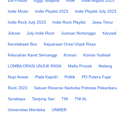
Edi Prastio
Eggy Sudjana
Indie
Indie August 2023
Indie Music
Indie Playlist 2023
Indie Playlist July 2023
Indie Rock July 2023
Indie Rock Playlist
Jawa Timur
Jokowi
July Indie Rock
Jusman Nortonggo
Karyadi
Kecelakaan Bus
Kejuaraan Orasi Unjuk Rasa
Kelurahan Karet Semanggi
Komari
Komisi Yudisial
LOMBA ORASI UNJUK RASA
Mafia Proyek
Malang
Nopi Anwar
Piala Kapolri
Politik
PO Putera Fajar
Rock 2023
Satuan Reserse Narkoba Polresta Pekanbaru
Surabaya
Tanjung Sari
TNI
TNI AL
Universitas Merdeka
UNMER