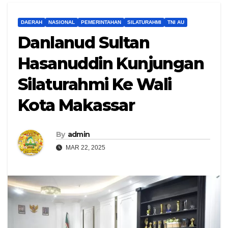
DAERAH
NASIONAL
PEMERINTAHAN
SILATURAHMI
TNI AU
Danlanud Sultan
Hasanuddin Kunjungan
Silaturahmi Ke Wali
Kota Makassar
By
admin
MAR 22, 2025