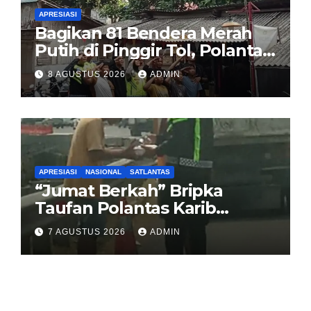
APRESIASI
Bagikan 81 Bendera Merah
Putih di Pinggir Tol, Polantas
Karib BSD Ajak Warga Miskin
8 AGUSTUS 2026
ADMIN
Kibarkan Sang Saka
APRESIASI
NASIONAL
SATLANTAS
“Jumat Berkah” Bripka
Taufan Polantas Karib
Bagikan Nasi Kotak untuk
7 AGUSTUS 2026
ADMIN
Sopir Truk yang Mogok di KM
00 Pondok Aren