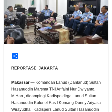
S
h
a
REPORTASE JAKARTA
r
e
Makassar —
Komandan Lanud (Danlanud) Sultan
Hasanuddin Marsma TNI Arifaini Nur Dwiyanto,
M.Han., didampingi Kadispotdirga Lanud Sultan
Hasanuddin Kolonel Pas I Komang Donny Ariyasa
Wirayudha., Kadispers Lanud Sultan Hasanuddin