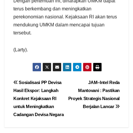
Dengan pertemuan ini, diharapkan UMKM dapat
terus berkembang dan meningkatkan
perekonomian nasional. Kejaksaan RI akan terus
mendukung UMKM dalam mencapai tujuan
tersebut.
(Larty).
Navigasi
Sosialisasi PP Devisa
JAM–Intel Reda
Hasil Ekspor: Langkah
Mantovani : Pastikan
pos
Konkret Kejaksaan RI
Proyek Strategis Nasional
untuk Meningkatkan
Berjalan Lancar
Cadangan Devisa Negara