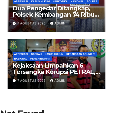
APRESIASI
KASUS HUKUM
NARKOTIKA
NASIONAL
POLRES
Dua Pengedar Ditangkap,
Polsek Kembangan 74 Ribu
Obat Keras, Sabu Hingga
7 AGUSTUS 2026
ADMIN
Puluhan Vape Etomidate
Diamankan
APRESIASI
DAERAH
KASUS HUKUM
KEJAKSAAN AGUNG RI
NASIONAL
PEMERINTAHAN
Kejaksaan Limpahkan 6
Tersangka Korupsi PETRAL,
PES dan ISC ke PN Tipikor
7 AGUSTUS 2026
ADMIN
Jakarta Pusat