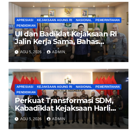
APRESIASI
KEJAKSAAN AGUNG RI
NASIONAL
PEMERINTAHAN
PENDIDIKAN
UI dan Badiklat Kejaksaan RI
Jalin Kerja Sama, Bahas
Pembentukan Pusat Studi
AGU 5, 2026
ADMIN
Kajian Kejaksaan
APRESIASI
KEJAKSAAN AGUNG RI
NASIONAL
PEMERINTAHAN
PENDIDIKAN
Perkuat Transformasi SDM,
Kabadiklat Kejaksaan Harli
Siregar Jalin Sinergi dengan
AGU 5, 2026
ADMIN
LAN RI