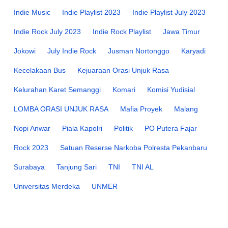
Indie Music
Indie Playlist 2023
Indie Playlist July 2023
Indie Rock July 2023
Indie Rock Playlist
Jawa Timur
Jokowi
July Indie Rock
Jusman Nortonggo
Karyadi
Kecelakaan Bus
Kejuaraan Orasi Unjuk Rasa
Kelurahan Karet Semanggi
Komari
Komisi Yudisial
LOMBA ORASI UNJUK RASA
Mafia Proyek
Malang
Nopi Anwar
Piala Kapolri
Politik
PO Putera Fajar
Rock 2023
Satuan Reserse Narkoba Polresta Pekanbaru
Surabaya
Tanjung Sari
TNI
TNI AL
Universitas Merdeka
UNMER