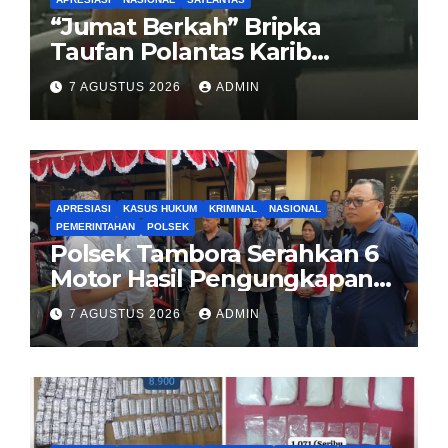
“Jumat Berkah” Bripka
Taufan Polantas Karib
Bagikan Nasi Kotak untuk
7 AGUSTUS 2026
ADMIN
Sopir Truk yang Mogok di KM
00 Pondok Aren
APRESIASI
KASUS HUKUM
KRIMINAL
NASIONAL
PEMERINTAHAN
POLSEK
Polsek Tambora Serahkan 6
Motor Hasil Pengungkapan
Kasus Curanmor Kepada
7 AGUSTUS 2026
ADMIN
Pemilik Yang sah