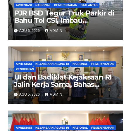
APRESIASI
NASIONAL
PEMERINTAHAN
SATLANTAS
PJR BSD Tegur Truk Parkir di
Bahu Tol CSI, Imbau
Pengendara Tertib
AGU 6, 2026
ADMIN
APRESIASI
KEJAKSAAN AGUNG RI
NASIONAL
PEMERINTAHAN
PENDIDIKAN
UI dan Badiklat Kejaksaan RI
Jalin Kerja Sama, Bahas
Pembentukan Pusat Studi
AGU 5, 2026
ADMIN
Kajian Kejaksaan
APRESIASI
KEJAKSAAN AGUNG RI
NASIONAL
PEMERINTAHAN