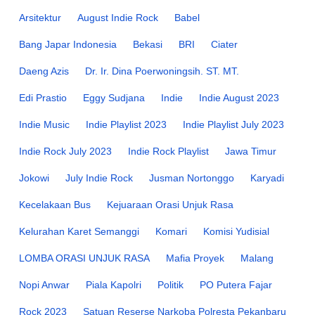
Arsitektur
August Indie Rock
Babel
Bang Japar Indonesia
Bekasi
BRI
Ciater
Daeng Azis
Dr. Ir. Dina Poerwoningsih. ST. MT.
Edi Prastio
Eggy Sudjana
Indie
Indie August 2023
Indie Music
Indie Playlist 2023
Indie Playlist July 2023
Indie Rock July 2023
Indie Rock Playlist
Jawa Timur
Jokowi
July Indie Rock
Jusman Nortonggo
Karyadi
Kecelakaan Bus
Kejuaraan Orasi Unjuk Rasa
Kelurahan Karet Semanggi
Komari
Komisi Yudisial
LOMBA ORASI UNJUK RASA
Mafia Proyek
Malang
Nopi Anwar
Piala Kapolri
Politik
PO Putera Fajar
Rock 2023
Satuan Reserse Narkoba Polresta Pekanbaru