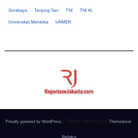
Surabaya
Tanjung Sari
TNI
TNI AL
Universitas Merdeka
UNMER
|
Theme: Newsup by
.
Proudly powered by WordPress
Themeansar
Redaksi