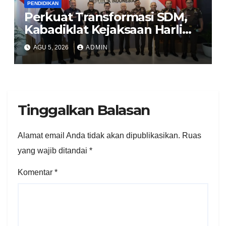
PENDIDIKAN
Perkuat Transformasi SDM,
Kabadiklat Kejaksaan Harli
Siregar Jalin Sinergi dengan
AGU 5, 2026
ADMIN
LAN RI
Tinggalkan Balasan
Alamat email Anda tidak akan dipublikasikan.
Ruas
yang wajib ditandai
*
Komentar
*