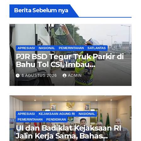
Berita Sebelum nya
APRESIASI
NASIONAL
PEMERINTAHAN
SATLANTAS
PJR BSD Tegur Truk Parkir di
Bahu Tol CSI, Imbau
Pengendara Tertib
6 AGUSTUS 2026
ADMIN
APRESIASI
KEJAKSAAN AGUNG RI
NASIONAL
PEMERINTAHAN
PENDIDIKAN
UI dan Badiklat Kejaksaan RI
Jalin Kerja Sama, Bahas