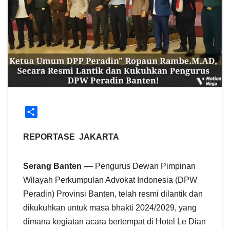
S
h
a
REPORTASE JAKARTA
r
e
Serang Banten –
– Pengurus Dewan Pimpinan
Wilayah Perkumpulan Advokat Indonesia (DPW
Peradin) Provinsi Banten, telah resmi dilantik dan
dikukuhkan untuk masa bhakti 2024/2029, yang
dimana kegiatan acara bertempat di Hotel Le Dian