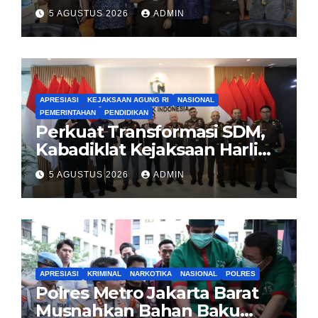
Pembentukan Pusat Studi
5 AGUSTUS 2026
ADMIN
Kajian Kejaksaan
APRESIASI
KEJAKSAAN AGUNG RI
NASIONAL
PEMERINTAHAN
PENDIDIKAN
Perkuat Transformasi SDM,
Kabadiklat Kejaksaan Harli
Siregar Jalin Sinergi dengan
5 AGUSTUS 2026
ADMIN
LAN RI
APRESIASI
KRIMINAL
NARKOTIKA
NASIONAL
POLRES
Polres Metro Jakarta Barat
Musnahkan Bahan Baku