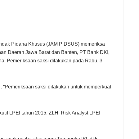
Tindak Pidana Khusus (JAM PIDSUS) memeriksa
unan Daerah Jawa Barat dan Banten, PT Bank DKI,
a. Pemeriksaan saksi dilakukan pada Rabu, 3
. “Pemeriksaan saksi dilakukan untuk memperkuat
ekutif LPEI tahun 2015; ZLH, Risk Analyst LPEI
itas anak usaha atas nama Tersangka ISL dkk.