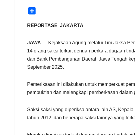
S
h
a
REPORTASE JAKARTA
r
e
JAWA
— Kejaksaan Agung melalui Tim Jaksa Pen
14 orang saksi terkait dengan perkara dugaan t
dan Bank Pembangunan Daerah Jawa Tengah kepada
September 2025.
Pemeriksaan ini dilakukan untuk memperkuat pem
pembuktian dan melengkapi pemberkasan dalam pe
Saksi-saksi yang diperiksa antara lain AS, Kepala 
tahun 2012; dan beberapa saksi lainnya yang terka
Mereka diperiksa terkait dengan dugaan tindak pi