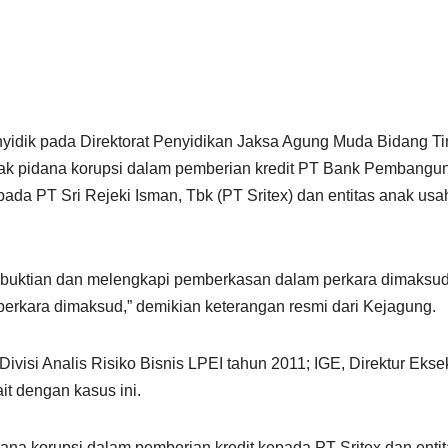
yidik pada Direktorat Penyidikan Jaksa Agung Muda Bidang 
indak pidana korupsi dalam pemberian kredit PT Bank Pembang
 PT Sri Rejeki Isman, Tbk (PT Sritex) dan entitas anak usah
buktian dan melengkapi pemberkasan dalam perkara dimaksud
rkara dimaksud,” demikian keterangan resmi dari Kejagung.
Divisi Analis Risiko Bisnis LPEI tahun 2011; IGE, Direktur Eks
it dengan kasus ini.
dana korupsi dalam pemberian kredit kepada PT Sritex dan ent