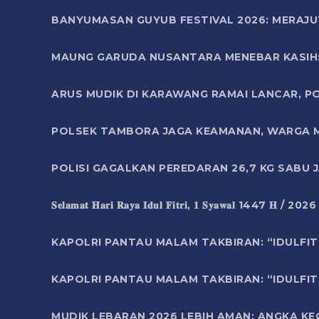
BANYUMASAN GUYUB FESTIVAL 2026: MERAJU
MAUNG GARUDA NUSANTARA MENEBAR KASIH: 
ARUS MUDIK DI KARAWANG RAMAI LANCAR, P
POLSEK TAMBORA JAGA KEAMANAN, WARGA M
POLISI GAGALKAN PEREDARAN 26,7 KG SABU
𝐒𝐞𝐥𝐚𝐦𝐚𝐭 𝐇𝐚𝐫𝐢 𝐑𝐚𝐲𝐚 𝐈𝐝𝐮𝐥 𝐅𝐢𝐭𝐫𝐢, 𝟏 𝐒𝐲𝐚𝐰𝐚𝐥 1447 𝐇 / 202
KAPOLRI PANTAU MALAM TAKBIRAN: “IDULFIT
KAPOLRI PANTAU MALAM TAKBIRAN: “IDULFIT
MUDIK LEBARAN 2026 LEBIH AMAN: ANGKA K