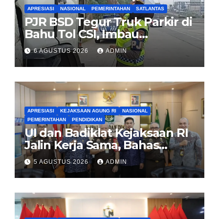
APRESIASI
NASIONAL
PEMERINTAHAN
SATLANTAS
PJR BSD Tegur Truk Parkir di
Bahu Tol CSI, Imbau
Pengendara Tertib
6 AGUSTUS 2026
ADMIN
APRESIASI
KEJAKSAAN AGUNG RI
NASIONAL
PEMERINTAHAN
PENDIDIKAN
UI dan Badiklat Kejaksaan RI
Jalin Kerja Sama, Bahas
Pembentukan Pusat Studi
5 AGUSTUS 2026
ADMIN
Kajian Kejaksaan