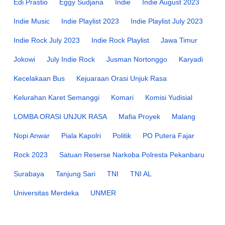
Edi Prastio
Eggy Sudjana
Indie
Indie August 2023
Indie Music
Indie Playlist 2023
Indie Playlist July 2023
Indie Rock July 2023
Indie Rock Playlist
Jawa Timur
Jokowi
July Indie Rock
Jusman Nortonggo
Karyadi
Kecelakaan Bus
Kejuaraan Orasi Unjuk Rasa
Kelurahan Karet Semanggi
Komari
Komisi Yudisial
LOMBA ORASI UNJUK RASA
Mafia Proyek
Malang
Nopi Anwar
Piala Kapolri
Politik
PO Putera Fajar
Rock 2023
Satuan Reserse Narkoba Polresta Pekanbaru
Surabaya
Tanjung Sari
TNI
TNI AL
Universitas Merdeka
UNMER