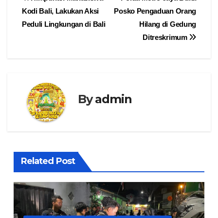
Navigasi
Kodi Bali, Lakukan Aksi
Posko Pengaduan Orang
pos
Peduli Lingkungan di Bali
Hilang di Gedung
Ditreskrimum
By
admin
Related Post