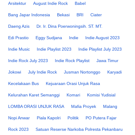
Arsitektur
August Indie Rock
Babel
Bang Japar Indonesia
Bekasi
BRI
Ciater
Daeng Azis
Dr. Ir. Dina Poerwoningsih. ST. MT.
Edi Prastio
Eggy Sudjana
Indie
Indie August 2023
Indie Music
Indie Playlist 2023
Indie Playlist July 2023
Indie Rock July 2023
Indie Rock Playlist
Jawa Timur
Jokowi
July Indie Rock
Jusman Nortonggo
Karyadi
Kecelakaan Bus
Kejuaraan Orasi Unjuk Rasa
Kelurahan Karet Semanggi
Komari
Komisi Yudisial
LOMBA ORASI UNJUK RASA
Mafia Proyek
Malang
Nopi Anwar
Piala Kapolri
Politik
PO Putera Fajar
Rock 2023
Satuan Reserse Narkoba Polresta Pekanbaru