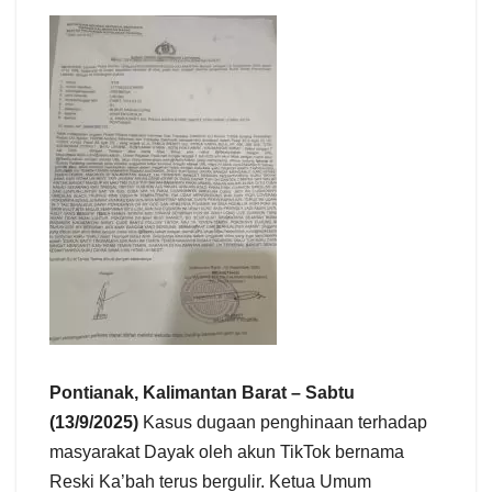
e
Pontianak, Kalimantan Barat – Sabtu
(13/9/2025)
Kasus dugaan penghinaan terhadap
masyarakat Dayak oleh akun TikTok bernama
Reski Ka’bah terus bergulir. Ketua Umum