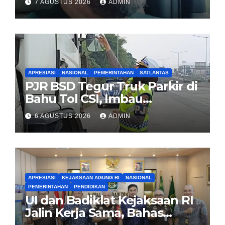
7 AGUSTUS 2026
ADMIN
Jadi Kado HUT Kemerdekaan
untuk Rakyat
APRESIASI
NASIONAL
PEMERINTAHAN
SATLANTAS
PJR BSD Tegur Truk Parkir di
Bahu Tol CSI, Imbau
Pengendara Tertib
6 AGUSTUS 2026
ADMIN
APRESIASI
KEJAKSAAN AGUNG RI
NASIONAL
PEMERINTAHAN
PENDIDIKAN
UI dan Badiklat Kejaksaan RI
Jalin Kerja Sama, Bahas