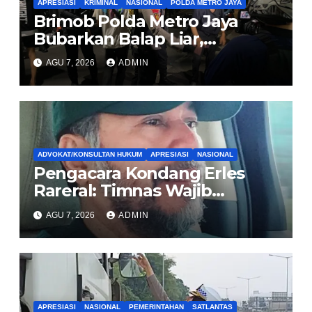
APRESIASI
KRIMINAL
NASIONAL
POLDA METRO JAYA
Brimob Polda Metro Jaya
Bubarkan Balap Liar,
Sembilan Motor Diamankan
AGU 7, 2026
ADMIN
di Jakarta Timur
ADVOKAT/KONSULTAN HUKUM
APRESIASI
NASIONAL
Pengacara Kondang Erles
Rareral: Timnas Wajib
Menang Lawan Singapura,
AGU 7, 2026
ADMIN
Jadi Kado HUT Kemerdekaan
untuk Rakyat
APRESIASI
NASIONAL
PEMERINTAHAN
SATLANTAS