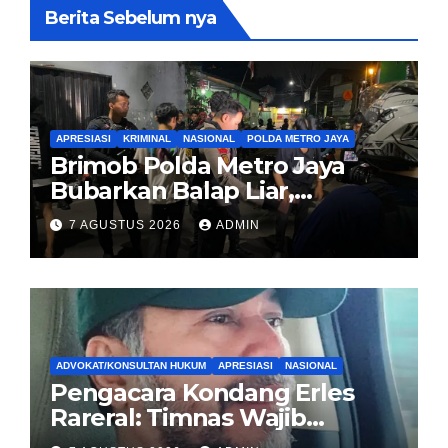
Berita Sebelum nya
APRESIASI
KRIMINAL
NASIONAL
POLDA METRO JAYA
Brimob Polda Metro Jaya
Bubarkan Balap Liar,
Sembilan Motor Diamankan
7 AGUSTUS 2026
ADMIN
di Jakarta Timur
ADVOKAT/KONSULTAN HUKUM
APRESIASI
NASIONAL
Pengacara Kondang Erles
Rareral: Timnas Wajib
Menang Lawan Singapura,