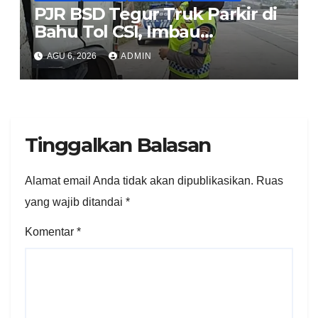
PJR BSD Tegur Truk Parkir di
Bahu Tol CSI, Imbau
Pengendara Tertib
AGU 6, 2026
ADMIN
Tinggalkan Balasan
Alamat email Anda tidak akan dipublikasikan.
Ruas
yang wajib ditandai
*
Komentar
*