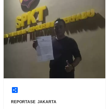
S
h
a
REPORTASE JAKARTA
r