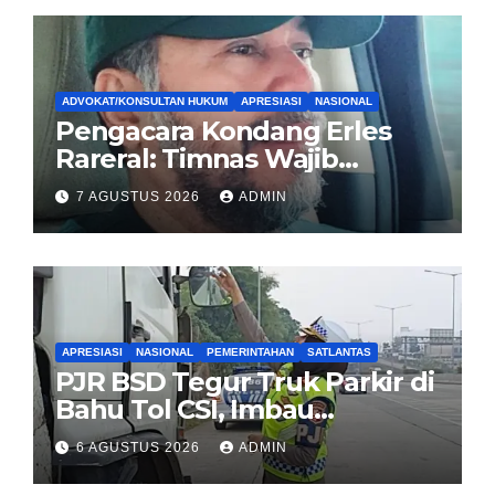
ADVOKAT/KONSULTAN HUKUM
APRESIASI
NASIONAL
Pengacara Kondang Erles
Rareral: Timnas Wajib
Menang Lawan Singapura,
7 AGUSTUS 2026
ADMIN
Jadi Kado HUT Kemerdekaan
untuk Rakyat
APRESIASI
NASIONAL
PEMERINTAHAN
SATLANTAS
PJR BSD Tegur Truk Parkir di
Bahu Tol CSI, Imbau
Pengendara Tertib
6 AGUSTUS 2026
ADMIN