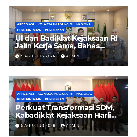
APRESIASI
KEJAKSAAN AGUNG RI
NASIONAL
PEMERINTAHAN
PENDIDIKAN
UI dan Badiklat Kejaksaan RI
Jalin Kerja Sama, Bahas
Pembentukan Pusat Studi
5 AGUSTUS 2026
ADMIN
Kajian Kejaksaan
APRESIASI
KEJAKSAAN AGUNG RI
NASIONAL
PEMERINTAHAN
PENDIDIKAN
Perkuat Transformasi SDM,
Kabadiklat Kejaksaan Harli
Siregar Jalin Sinergi dengan
5 AGUSTUS 2026
ADMIN
LAN RI