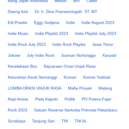
Bang Japar Indonesia
Bekasi
BRI
Ciater
Daeng Azis
Dr. Ir. Dina Poerwoningsih. ST. MT.
Edi Prastio
Eggy Sudjana
Indie
Indie August 2023
Indie Music
Indie Playlist 2023
Indie Playlist July 2023
Indie Rock July 2023
Indie Rock Playlist
Jawa Timur
Jokowi
July Indie Rock
Jusman Nortonggo
Karyadi
Kecelakaan Bus
Kejuaraan Orasi Unjuk Rasa
Kelurahan Karet Semanggi
Komari
Komisi Yudisial
LOMBA ORASI UNJUK RASA
Mafia Proyek
Malang
Nopi Anwar
Piala Kapolri
Politik
PO Putera Fajar
Rock 2023
Satuan Reserse Narkoba Polresta Pekanbaru
Surabaya
Tanjung Sari
TNI
TNI AL