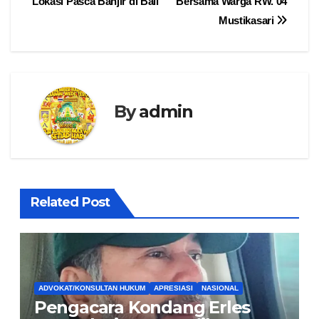
Lokasi Pasca Banjir di Bali
Bersama Warga RW. 04
Mustikasari
By
admin
Related Post
ADVOKAT/KONSULTAN HUKUM
APRESIASI
NASIONAL
Pengacara Kondang Erles