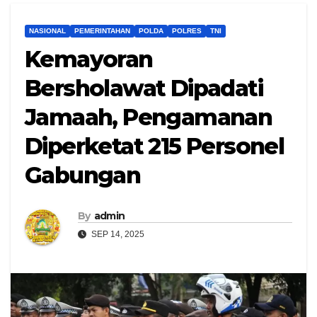
NASIONAL
PEMERINTAHAN
POLDA
POLRES
TNI
Kemayoran
Bersholawat Dipadati
Jamaah, Pengamanan
Diperketat 215 Personel
Gabungan
By
admin
SEP 14, 2025