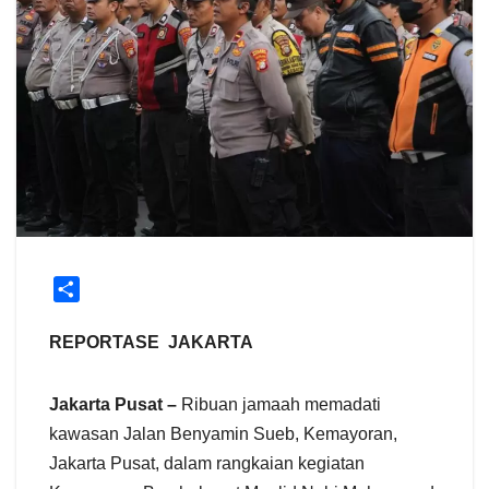
S
h
a
REPORTASE JAKARTA
r
e
Jakarta Pusat –
Ribuan jamaah memadati
kawasan Jalan Benyamin Sueb, Kemayoran,
Jakarta Pusat, dalam rangkaian kegiatan