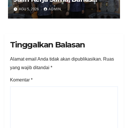
Pembentukan Pusat Studi
AGU 5, 2026
ADMIN
Kajian Kejaksaan
Tinggalkan Balasan
Alamat email Anda tidak akan dipublikasikan.
Ruas
yang wajib ditandai
*
Komentar
*