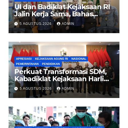
UI dan Badiklat Kejaksaan RI
Jalin Kerja Sama, Bahas
Pembentukan Pusat Studi
5 AGUSTUS 2026
ADMIN
Kajian Kejaksaan
APRESIASI
KEJAKSAAN AGUNG RI
NASIONAL
PEMERINTAHAN
PENDIDIKAN
Perkuat Transformasi SDM,
Kabadiklat Kejaksaan Harli
Siregar Jalin Sinergi dengan
5 AGUSTUS 2026
ADMIN
LAN RI