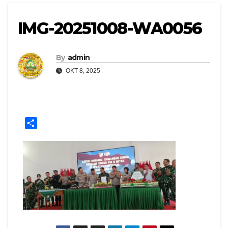
IMG-20251008-WA0056
By
admin
OKT 8, 2025
S
h
a
r
e