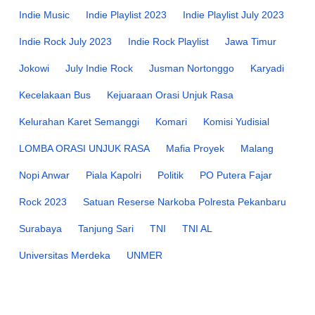
Indie Music
Indie Playlist 2023
Indie Playlist July 2023
Indie Rock July 2023
Indie Rock Playlist
Jawa Timur
Jokowi
July Indie Rock
Jusman Nortonggo
Karyadi
Kecelakaan Bus
Kejuaraan Orasi Unjuk Rasa
Kelurahan Karet Semanggi
Komari
Komisi Yudisial
LOMBA ORASI UNJUK RASA
Mafia Proyek
Malang
Nopi Anwar
Piala Kapolri
Politik
PO Putera Fajar
Rock 2023
Satuan Reserse Narkoba Polresta Pekanbaru
Surabaya
Tanjung Sari
TNI
TNI AL
Universitas Merdeka
UNMER