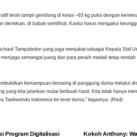
fif telah tampil gemilang di kelas –63 kg putra dengan kemena
mun demikian, di babak semifinal, Kavka harus mengakui keung
 Richard Tampubolon yang juga menjabat sebagai Kepala Sta
p menjaga semangat juang dan para peraih medali tetap rendah h
uktikan kemampuan bersaing di panggung dunia melalui disipli
 yang kita jalankan mulai berbuah hasil. Kita tidak hanya men
a Taekwondo Indonesia ke level dunia,” tegasnya. (Red)
 Program Digitalisasi
Kokoh Anthony: Wa