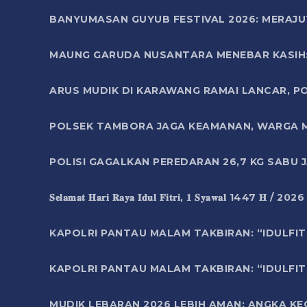
BANYUMASAN GUYUB FESTIVAL 2026: MERAJU
MAUNG GARUDA NUSANTARA MENEBAR KASIH: 
ARUS MUDIK DI KARAWANG RAMAI LANCAR, P
POLSEK TAMBORA JAGA KEAMANAN, WARGA M
POLISI GAGALKAN PEREDARAN 26,7 KG SABU
𝐒𝐞𝐥𝐚𝐦𝐚𝐭 𝐇𝐚𝐫𝐢 𝐑𝐚𝐲𝐚 𝐈𝐝𝐮𝐥 𝐅𝐢𝐭𝐫𝐢, 𝟏 𝐒𝐲𝐚𝐰𝐚𝐥 1447 𝐇 / 202
KAPOLRI PANTAU MALAM TAKBIRAN: “IDULFIT
KAPOLRI PANTAU MALAM TAKBIRAN: “IDULFIT
MUDIK LEBARAN 2026 LEBIH AMAN: ANGKA K