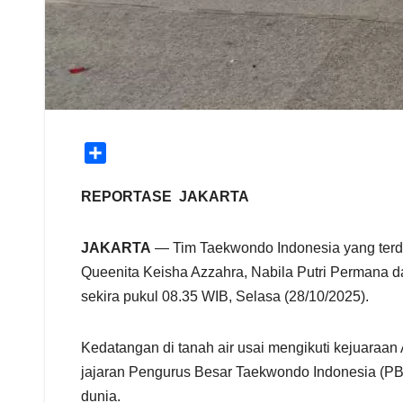
S
h
a
REPORTASE JAKARTA
r
e
JAKARTA
— Tim Taekwondo Indonesia yang terdir
Queenita Keisha Azzahra, Nabila Putri Permana da
sekira pukul 08.35 WIB, Selasa (28/10/2025).
Kedatangan di tanah air usai mengikuti kejuaraan 
jajaran Pengurus Besar Taekwondo Indonesia (PBT
dunia.