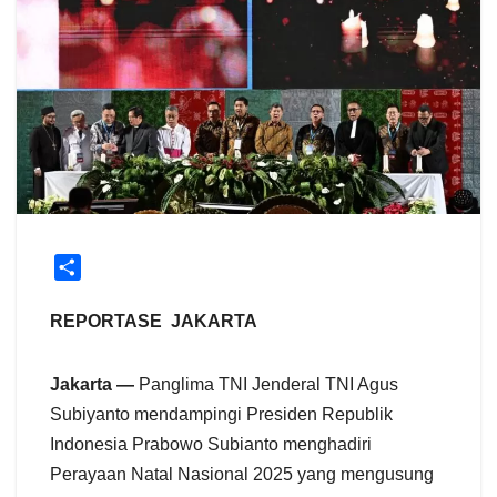
S
h
a
REPORTASE JAKARTA
r
e
Jakarta —
Panglima TNI Jenderal TNI Agus
Subiyanto mendampingi Presiden Republik
Indonesia Prabowo Subianto menghadiri
Perayaan Natal Nasional 2025 yang mengusung