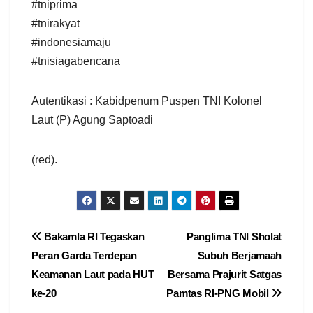
#tniprima
#tnirakyat
#indonesiamaju
#tnisiagabencana
Autentikasi : Kabidpenum Puspen TNI Kolonel
Laut (P) Agung Saptoadi
(red).
Navigasi
Bakamla RI Tegaskan
Panglima TNI Sholat
Peran Garda Terdepan
Subuh Berjamaah
pos
Keamanan Laut pada HUT
Bersama Prajurit Satgas
ke-20
Pamtas RI-PNG Mobil