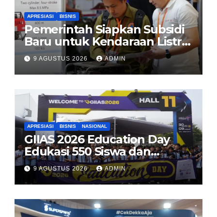
APRESIASI
BISNIS
Pemerintah Siapkan Subsidi
Baru untuk Kendaraan Listrik
di 2026
9 AGUSTUS 2026
ADMIN
APRESIASI
BISNIS
NASIONAL
GIIAS 2026 Education Day
Edukasi 550 Siswa dan
Mahasiswa Soal Teknologi EV
9 AGUSTUS 2026
ADMIN
dan Industri Otomotif