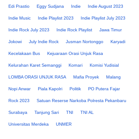
Edi Prastio
Eggy Sudjana
Indie
Indie August 2023
Indie Music
Indie Playlist 2023
Indie Playlist July 2023
Indie Rock July 2023
Indie Rock Playlist
Jawa Timur
Jokowi
July Indie Rock
Jusman Nortonggo
Karyadi
Kecelakaan Bus
Kejuaraan Orasi Unjuk Rasa
Kelurahan Karet Semanggi
Komari
Komisi Yudisial
LOMBA ORASI UNJUK RASA
Mafia Proyek
Malang
Nopi Anwar
Piala Kapolri
Politik
PO Putera Fajar
Rock 2023
Satuan Reserse Narkoba Polresta Pekanbaru
Surabaya
Tanjung Sari
TNI
TNI AL
Universitas Merdeka
UNMER