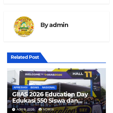
By
admin
Related Post
APRESIASI
BISNIS
NASIONAL
GIIAS 2026 Education Day
Edukasi 550 Siswa dan
Mahasiswa Soal Teknologi EV
AGU 9, 2026
ADMIN