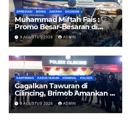
APRESIASI
BISNIS
DAERAH
EKONOMI
Muhammad Miftah Fais :
Promo Besar-Besaran di
GIAS, GPS.id Tawarkan Free
9 AGUSTUS 2026
ADMIN
Instalasi Free Charge
KAMTIBMAS
KASUS HUKUM
KRIMINAL
POLSEK
Gagalkan Tawuran di
Cilincing, Brimob Amankan 5
Pemuda dan 2 Bilah Parang
9 AGUSTUS 2026
ADMIN