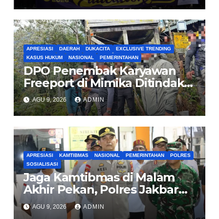
dan Industri Otomotif
APRESIASI
DAERAH
DUKACITA
EXCLUSIVE TRENDING
KASUS HUKUM
NASIONAL
PEMERINTAHAN
DPO Penembak Karyawan
Freeport di Mimika Ditindak
Satgas Amole-2026 di
AGU 9, 2026
ADMIN
Tembagapura
APRESIASI
KAMTIBMAS
NASIONAL
PEMERINTAHAN
POLRES
SOSIALISASI
Jaga Kamtibmas di Malam
Akhir Pekan, Polres Jakbar
Gelar KRYD Bersama Tiga
AGU 9, 2026
ADMIN
Pilar