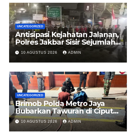
UNCATEGORIZED
Antisipasi Kejahatan Jalanan,
Polres Jakbar Sisir Sejumlah
Ruas Jalan Lewat Patroli
10 AGUSTUS 2026
ADMIN
Mobile
UNCATEGORIZED
Brimob Polda Metro Jaya
Bubarkan Tawuran di Ciputat
Timur, 2 Pemuda dan 3
10 AGUSTUS 2026
ADMIN
Celurit Diamankan