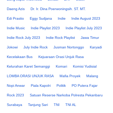
Daeng Azis
Dr. Ir. Dina Poerwoningsih. ST. MT.
Edi Prastio
Eggy Sudjana
Indie
Indie August 2023
Indie Music
Indie Playlist 2023
Indie Playlist July 2023
Indie Rock July 2023
Indie Rock Playlist
Jawa Timur
Jokowi
July Indie Rock
Jusman Nortonggo
Karyadi
Kecelakaan Bus
Kejuaraan Orasi Unjuk Rasa
Kelurahan Karet Semanggi
Komari
Komisi Yudisial
LOMBA ORASI UNJUK RASA
Mafia Proyek
Malang
Nopi Anwar
Piala Kapolri
Politik
PO Putera Fajar
Rock 2023
Satuan Reserse Narkoba Polresta Pekanbaru
Surabaya
Tanjung Sari
TNI
TNI AL