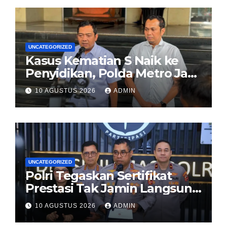
UNCATEGORIZED
Kasus Kematian S Naik ke
Penyidikan, Polda Metro Jaya
Jadwalkan Ekshumasi 12
10 AGUSTUS 2026
ADMIN
Agustus
UNCATEGORIZED
Polri Tegaskan Sertifikat
Prestasi Tak Jamin Langsung
Diterima, Tetap Wajib Ikuti
10 AGUSTUS 2026
ADMIN
Seluruh Tahapan Seleksi