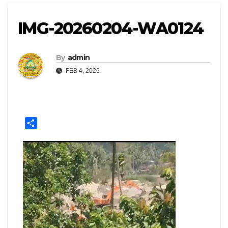
IMG-20260204-WA0124
By
admin
FEB 4, 2026
S
h
a
r
e