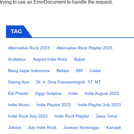
trying to use an ErrorDocument to handle the request.
TAG
Alternative Rock 2023
Alternative Rock Playlist 2023
Arsitektur
August Indie Rock
Babel
Bang Japar Indonesia
Bekasi
BRI
Ciater
Daeng Azis
Dr. Ir. Dina Poerwoningsih. ST. MT.
Edi Prastio
Eggy Sudjana
Indie
Indie August 2023
Indie Music
Indie Playlist 2023
Indie Playlist July 2023
Indie Rock July 2023
Indie Rock Playlist
Jawa Timur
Jokowi
July Indie Rock
Jusman Nortonggo
Karyadi