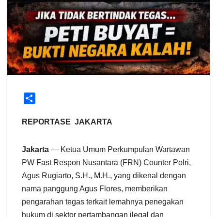
S
h
a
REPORTASE JAKARTA
r
e
Jakarta
— Ketua Umum Perkumpulan Wartawan
PW Fast Respon Nusantara (FRN) Counter Polri,
Agus Rugiarto, S.H., M.H., yang dikenal dengan
nama panggung Agus Flores, memberikan
pengarahan tegas terkait lemahnya penegakan
hukum di sektor pertambangan ilegal dan