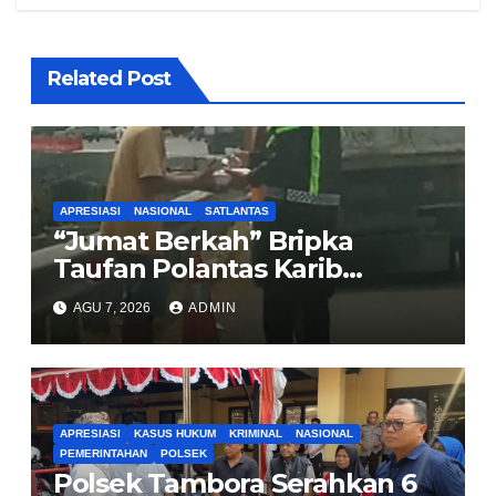
Related Post
APRESIASI
NASIONAL
SATLANTAS
“Jumat Berkah” Bripka
Taufan Polantas Karib
Bagikan Nasi Kotak untuk
AGU 7, 2026
ADMIN
Sopir Truk yang Mogok di KM
00 Pondok Aren
APRESIASI
KASUS HUKUM
KRIMINAL
NASIONAL
PEMERINTAHAN
POLSEK
Polsek Tambora Serahkan 6