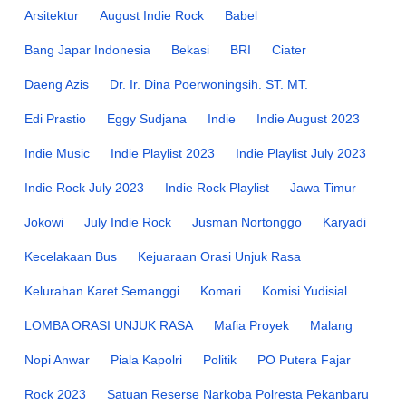
Arsitektur
August Indie Rock
Babel
Bang Japar Indonesia
Bekasi
BRI
Ciater
Daeng Azis
Dr. Ir. Dina Poerwoningsih. ST. MT.
Edi Prastio
Eggy Sudjana
Indie
Indie August 2023
Indie Music
Indie Playlist 2023
Indie Playlist July 2023
Indie Rock July 2023
Indie Rock Playlist
Jawa Timur
Jokowi
July Indie Rock
Jusman Nortonggo
Karyadi
Kecelakaan Bus
Kejuaraan Orasi Unjuk Rasa
Kelurahan Karet Semanggi
Komari
Komisi Yudisial
LOMBA ORASI UNJUK RASA
Mafia Proyek
Malang
Nopi Anwar
Piala Kapolri
Politik
PO Putera Fajar
Rock 2023
Satuan Reserse Narkoba Polresta Pekanbaru