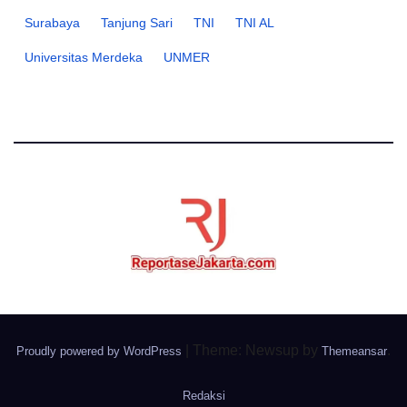
Surabaya
Tanjung Sari
TNI
TNI AL
Universitas Merdeka
UNMER
|
Theme: Newsup by
.
Proudly powered by WordPress
Themeansar
Redaksi