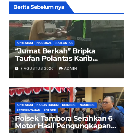
Berita Sebelum nya
APRESIASI
NASIONAL
SATLANTAS
“Jumat Berkah” Bripka
Taufan Polantas Karib
Bagikan Nasi Kotak untuk
7 AGUSTUS 2026
ADMIN
Sopir Truk yang Mogok di KM
00 Pondok Aren
APRESIASI
KASUS HUKUM
KRIMINAL
NASIONAL
PEMERINTAHAN
POLSEK
Polsek Tambora Serahkan 6
Motor Hasil Pengungkapan