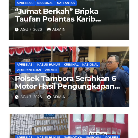
APRESIASI
NASIONAL
SATLANTAS
“Jumat Berkah” Bripka
Taufan Polantas Karib
Bagikan Nasi Kotak untuk
AGU 7, 2026
ADMIN
Sopir Truk yang Mogok di KM
00 Pondok Aren
APRESIASI
KASUS HUKUM
KRIMINAL
NASIONAL
PEMERINTAHAN
POLSEK
Polsek Tambora Serahkan 6
Motor Hasil Pengungkapan
Kasus Curanmor Kepada
AGU 7, 2026
ADMIN
Pemilik Yang sah
APRESIASI
KASUS HUKUM
NARKOTIKA
NASIONAL
POLRES