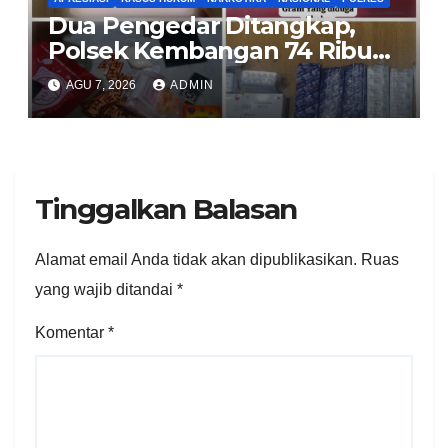
Dua Pengedar Ditangkap,
Polsek Kembangan 74 Ribu
Obat Keras, Sabu Hingga
AGU 7, 2026
ADMIN
Puluhan Vape Etomidate
Diamankan
Tinggalkan Balasan
Alamat email Anda tidak akan dipublikasikan.
Ruas
yang wajib ditandai
*
Komentar
*