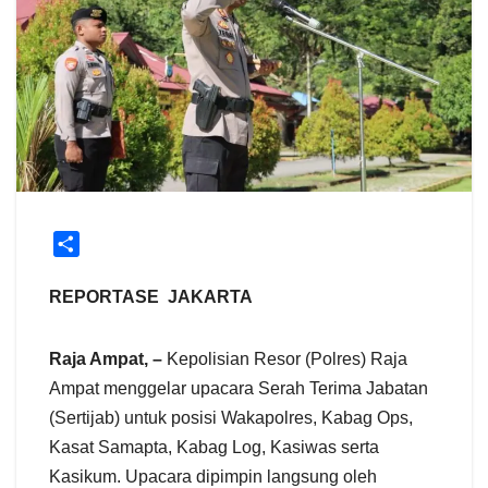
S
h
a
REPORTASE JAKARTA
r
e
Raja Ampat, –
Kepolisian Resor (Polres) Raja
Ampat menggelar upacara Serah Terima Jabatan
(Sertijab) untuk posisi Wakapolres, Kabag Ops,
Kasat Samapta, Kabag Log, Kasiwas serta
Kasikum. Upacara dipimpin langsung oleh