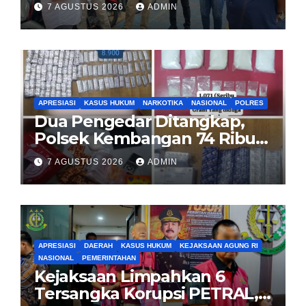
Kasus Curanmor Kepada
7 AGUSTUS 2026
ADMIN
Pemilik Yang sah
APRESIASI
KASUS HUKUM
NARKOTIKA
NASIONAL
POLRES
Dua Pengedar Ditangkap,
Polsek Kembangan 74 Ribu
Obat Keras, Sabu Hingga
7 AGUSTUS 2026
ADMIN
Puluhan Vape Etomidate
Diamankan
APRESIASI
DAERAH
KASUS HUKUM
KEJAKSAAN AGUNG RI
NASIONAL
PEMERINTAHAN
Kejaksaan Limpahkan 6
Tersangka Korupsi PETRAL,