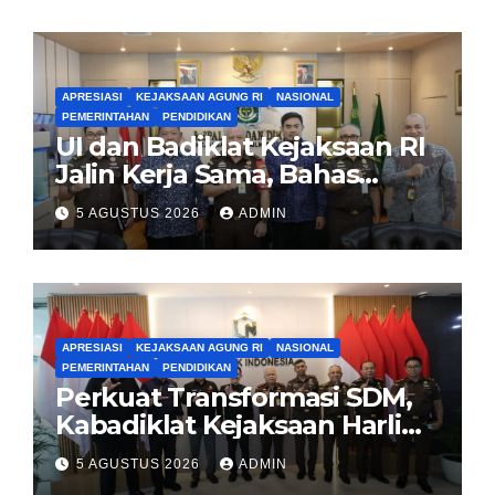
APRESIASI
KEJAKSAAN AGUNG RI
NASIONAL
PEMERINTAHAN
PENDIDIKAN
UI dan Badiklat Kejaksaan RI
Jalin Kerja Sama, Bahas
Pembentukan Pusat Studi
5 AGUSTUS 2026
ADMIN
Kajian Kejaksaan
APRESIASI
KEJAKSAAN AGUNG RI
NASIONAL
PEMERINTAHAN
PENDIDIKAN
Perkuat Transformasi SDM,
Kabadiklat Kejaksaan Harli
Siregar Jalin Sinergi dengan
5 AGUSTUS 2026
ADMIN
LAN RI