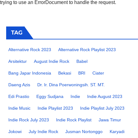
trying to use an ErrorDocument to handle the request.
TAG
Alternative Rock 2023
Alternative Rock Playlist 2023
Arsitektur
August Indie Rock
Babel
Bang Japar Indonesia
Bekasi
BRI
Ciater
Daeng Azis
Dr. Ir. Dina Poerwoningsih. ST. MT.
Edi Prastio
Eggy Sudjana
Indie
Indie August 2023
Indie Music
Indie Playlist 2023
Indie Playlist July 2023
Indie Rock July 2023
Indie Rock Playlist
Jawa Timur
Jokowi
July Indie Rock
Jusman Nortonggo
Karyadi