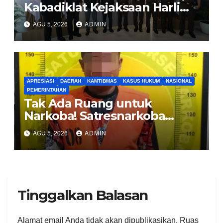
Kabadiklat Kejaksaan Harli
Siregar Jalin Sinergi dengan
AGU 5, 2026
ADMIN
LAN RI
APRESIASI
DAERAH
KAMTIBMAS
KASUS HUKUM
NASIONAL
PEMERINTAHAN
Tak Ada Ruang untuk
Narkoba! Satresnarkoba
Polresta Deli Serdang
AGU 5, 2026
ADMIN
Tangkap Tersangka di
Batang Kuis
Tinggalkan Balasan
Alamat email Anda tidak akan dipublikasikan.
Ruas