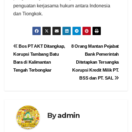
penguatan kerjasama hukum antara Indonesia
dan Tiongkok.
Navigasi
Bos PT AKT Ditangkap,
8 Orang Mantan Pejabat
Korupsi Tambang Batu
Bank Pemerintah
pos
Bara di Kalimantan
Ditetapkan Tersangka
Tengah Terbongkar
Korupsi Kredit Milik PT.
BSS dan PT. SAL
By
admin