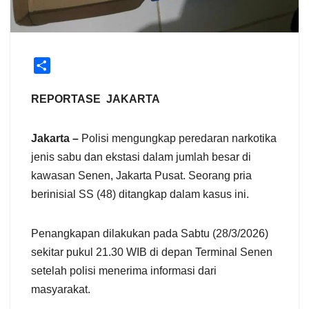
S
h
a
REPORTASE JAKARTA
r
e
Jakarta –
Polisi mengungkap peredaran narkotika
jenis sabu dan ekstasi dalam jumlah besar di
kawasan Senen, Jakarta Pusat. Seorang pria
berinisial SS (48) ditangkap dalam kasus ini.
Penangkapan dilakukan pada Sabtu (28/3/2026)
sekitar pukul 21.30 WIB di depan Terminal Senen
setelah polisi menerima informasi dari
masyarakat.