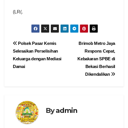
(LR(.
Navigasi
Polsek Pasar Kemis
Brimob Metro Jaya
Selesaikan Perselisihan
Respons Cepat,
pos
Keluarga dengan Mediasi
Kebakaran SPBE di
Damai
Bekasi Berhasil
Dikendalikan
By
admin