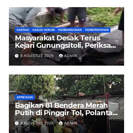
DAERAH
KASUS HUKUM
PEMBANGUNAN
PEMERINTAHAN
Masyarakat Desak Terus
Kejari Gunungsitoli, Periksa
dan Usut Tuntas Dugaan
8 AGUSTUS 2026
ADMIN
Korupsi Proyek Jalan
Sirombu-Afulu (MYC) Senilai
Rp321 Miliar
APRESIASI
Bagikan 81 Bendera Merah
Putih di Pinggir Tol, Polantas
Karib BSD Ajak Warga Miskin
8 AGUSTUS 2026
ADMIN
Kibarkan Sang Saka