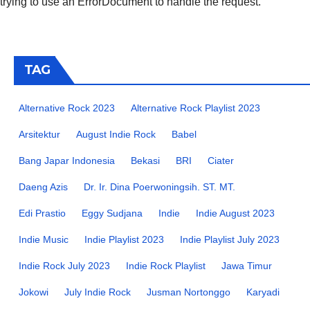
trying to use an ErrorDocument to handle the request.
TAG
Alternative Rock 2023
Alternative Rock Playlist 2023
Arsitektur
August Indie Rock
Babel
Bang Japar Indonesia
Bekasi
BRI
Ciater
Daeng Azis
Dr. Ir. Dina Poerwoningsih. ST. MT.
Edi Prastio
Eggy Sudjana
Indie
Indie August 2023
Indie Music
Indie Playlist 2023
Indie Playlist July 2023
Indie Rock July 2023
Indie Rock Playlist
Jawa Timur
Jokowi
July Indie Rock
Jusman Nortonggo
Karyadi