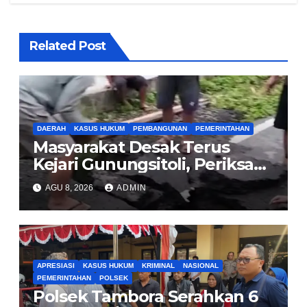
Related Post
DAERAH
KASUS HUKUM
PEMBANGUNAN
PEMERINTAHAN
Masyarakat Desak Terus
Kejari Gunungsitoli, Periksa
dan Usut Tuntas Dugaan
AGU 8, 2026
ADMIN
Korupsi Proyek Jalan
Sirombu-Afulu (MYC) Senilai
Rp321 Miliar
APRESIASI
KASUS HUKUM
KRIMINAL
NASIONAL
PEMERINTAHAN
POLSEK
Polsek Tambora Serahkan 6