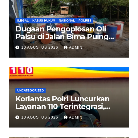
ILEGAL
KASUS HUKUM
NASIONAL
POLRES
Dugaan Pengoplosan Oli
Palsu di Jalan Bima Puing
Rawa Buaya, Polisi diminta
10 AGUSTUS 2026
ADMIN
turun tangan
UNCATEGORIZED
Korlantas Polri Luncurkan
Layanan 110 Terintegrasi,
Percepat Respons Polisi di
10 AGUSTUS 2026
ADMIN
Jalan Tol