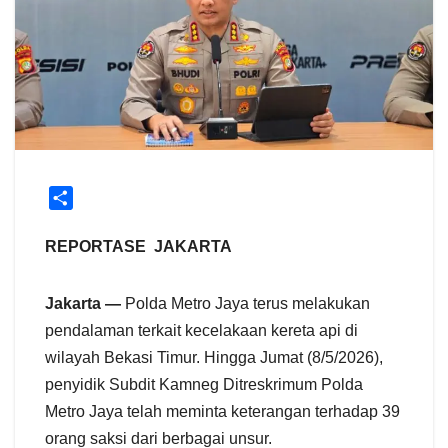
S
h
a
REPORTASE JAKARTA
r
e
Jakarta —
Polda Metro Jaya terus melakukan
pendalaman terkait kecelakaan kereta api di
wilayah Bekasi Timur. Hingga Jumat (8/5/2026),
penyidik Subdit Kamneg Ditreskrimum Polda
Metro Jaya telah meminta keterangan terhadap 39
orang saksi dari berbagai unsur.