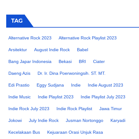
TAG
Alternative Rock 2023
Alternative Rock Playlist 2023
Arsitektur
August Indie Rock
Babel
Bang Japar Indonesia
Bekasi
BRI
Ciater
Daeng Azis
Dr. Ir. Dina Poerwoningsih. ST. MT.
Edi Prastio
Eggy Sudjana
Indie
Indie August 2023
Indie Music
Indie Playlist 2023
Indie Playlist July 2023
Indie Rock July 2023
Indie Rock Playlist
Jawa Timur
Jokowi
July Indie Rock
Jusman Nortonggo
Karyadi
Kecelakaan Bus
Kejuaraan Orasi Unjuk Rasa