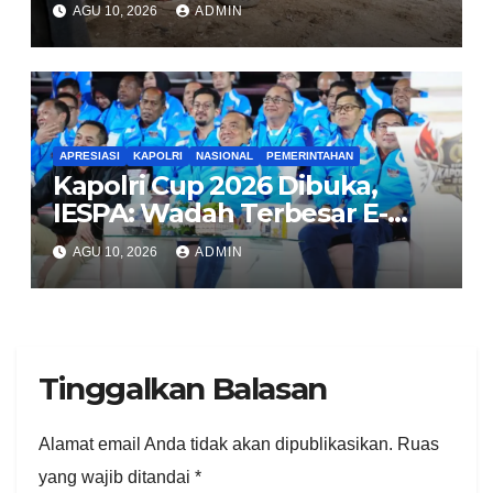
Rawa Buaya, Polisi diminta
AGU 10, 2026
ADMIN
turun tangan
APRESIASI
KAPOLRI
NASIONAL
PEMERINTAHAN
Kapolri Cup 2026 Dibuka,
IESPA: Wadah Terbesar E-
Sports Amatir untuk Talenta
AGU 10, 2026
ADMIN
Daerah
Tinggalkan Balasan
Alamat email Anda tidak akan dipublikasikan.
Ruas
yang wajib ditandai
*