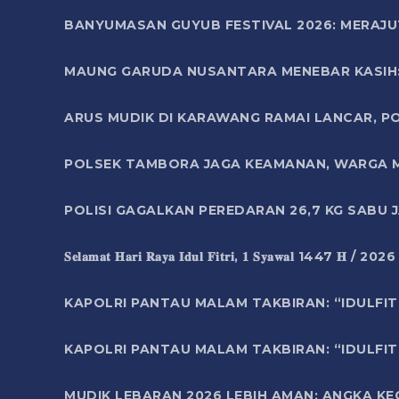
BANYUMASAN GUYUB FESTIVAL 2026: MERAJU
MAUNG GARUDA NUSANTARA MENEBAR KASIH: 
ARUS MUDIK DI KARAWANG RAMAI LANCAR, P
POLSEK TAMBORA JAGA KEAMANAN, WARGA M
POLISI GAGALKAN PEREDARAN 26,7 KG SABU
𝐒𝐞𝐥𝐚𝐦𝐚𝐭 𝐇𝐚𝐫𝐢 𝐑𝐚𝐲𝐚 𝐈𝐝𝐮𝐥 𝐅𝐢𝐭𝐫𝐢, 𝟏 𝐒𝐲𝐚𝐰𝐚𝐥 1447 𝐇 / 202
KAPOLRI PANTAU MALAM TAKBIRAN: “IDULFIT
KAPOLRI PANTAU MALAM TAKBIRAN: “IDULFIT
MUDIK LEBARAN 2026 LEBIH AMAN: ANGKA K