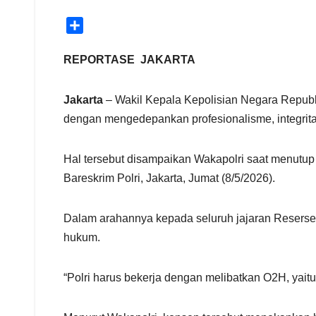
S
h
a
REPORTASE JAKARTA
r
e
Jakarta
– Wakil Kepala Kepolisian Negara Republ
dengan mengedepankan profesionalisme, integrita
Hal tersebut disampaikan Wakapolri saat menutup 
Bareskrim Polri, Jakarta, Jumat (8/5/2026).
Dalam arahannya kepada seluruh jajaran Resers
hukum.
“Polri harus bekerja dengan melibatkan O2H, yaitu 