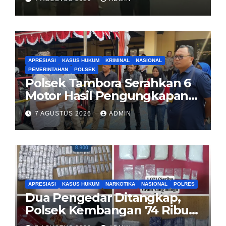
Sopir Truk yang Mogok di KM
00 Pondok Aren
APRESIASI
KASUS HUKUM
KRIMINAL
NASIONAL
PEMERINTAHAN
POLSEK
Polsek Tambora Serahkan 6
Motor Hasil Pengungkapan
Kasus Curanmor Kepada
7 AGUSTUS 2026
ADMIN
Pemilik Yang sah
APRESIASI
KASUS HUKUM
NARKOTIKA
NASIONAL
POLRES
Dua Pengedar Ditangkap,
Polsek Kembangan 74 Ribu
Obat Keras, Sabu Hingga