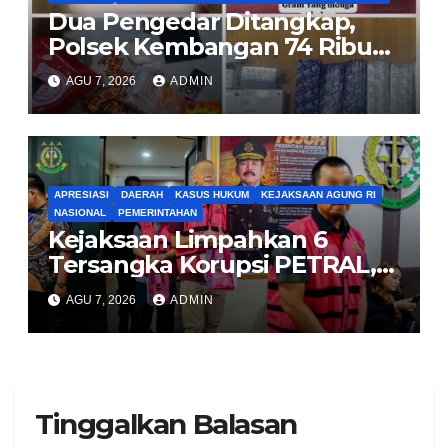
Dua Pengedar Ditangkap,
Polsek Kembangan 74 Ribu
Obat Keras, Sabu Hingga
AGU 7, 2026
ADMIN
Puluhan Vape Etomidate
Diamankan
APRESIASI
DAERAH
KASUS HUKUM
KEJAKSAAN AGUNG RI
NASIONAL
PEMERINTAHAN
Kejaksaan Limpahkan 6
Tersangka Korupsi PETRAL,
PES dan ISC ke PN Tipikor
AGU 7, 2026
ADMIN
Jakarta Pusat
Tinggalkan Balasan