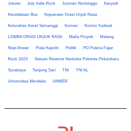
Jokowi
July Indie Rock
Jusman Nortonggo
Karyadi
Kecelakaan Bus
Kejuaraan Orasi Unjuk Rasa
Kelurahan Karet Semanggi
Komari
Komisi Yudisial
LOMBA ORASI UNJUK RASA
Mafia Proyek
Malang
Nopi Anwar
Piala Kapolri
Politik
PO Putera Fajar
Rock 2023
Satuan Reserse Narkoba Polresta Pekanbaru
Surabaya
Tanjung Sari
TNI
TNI AL
Universitas Merdeka
UNMER