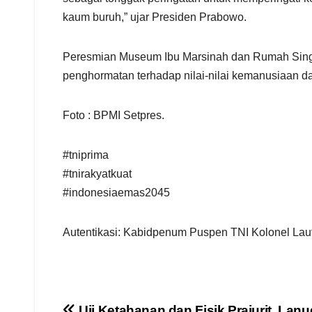
kaum buruh,” ujar Presiden Prabowo.
Peresmian Museum Ibu Marsinah dan Rumah Singga
penghormatan terhadap nilai-nilai kemanusiaan d
Foto : BPMI Setpres.
#tniprima
#tnirakyatkuat
#indonesiaemas2045
Autentikasi: Kabidpenum Puspen TNI Kolonel Lau
Uji Ketahanan dan Fisik Prajurit, Lan