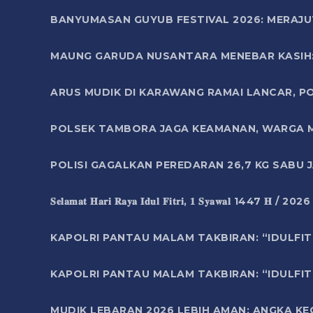
BANYUMASAN GUYUB FESTIVAL 2026: MERAJU
MAUNG GARUDA NUSANTARA MENEBAR KASIH: 
ARUS MUDIK DI KARAWANG RAMAI LANCAR, P
POLSEK TAMBORA JAGA KEAMANAN, WARGA M
POLISI GAGALKAN PEREDARAN 26,7 KG SABU
𝐒𝐞𝐥𝐚𝐦𝐚𝐭 𝐇𝐚𝐫𝐢 𝐑𝐚𝐲𝐚 𝐈𝐝𝐮𝐥 𝐅𝐢𝐭𝐫𝐢, 𝟏 𝐒𝐲𝐚𝐰𝐚𝐥 1447 𝐇 / 202
KAPOLRI PANTAU MALAM TAKBIRAN: “IDULFIT
KAPOLRI PANTAU MALAM TAKBIRAN: “IDULFIT
MUDIK LEBARAN 2026 LEBIH AMAN: ANGKA K