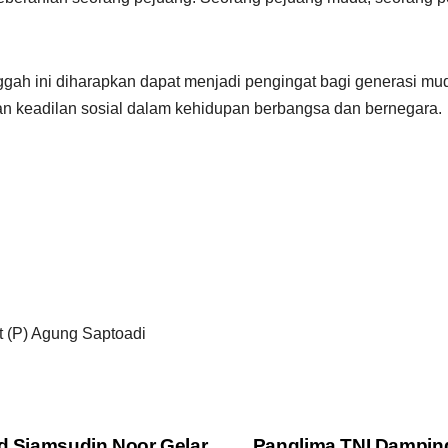
h ini diharapkan dapat menjadi pengingat bagi generasi muda
an keadilan sosial dalam kehidupan berbangsa dan bernegara.
t (P) Agung Saptoadi
ud Sjamsudin Noor Gelar
Panglima TNI Damping