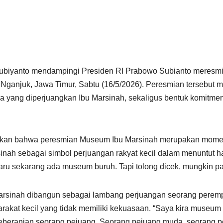
ubiyanto mendampingi Presiden RI Prabowo Subianto meresm
anjuk, Jawa Timur, Sabtu (16/5/2026). Peresmian tersebut m
ja yang diperjuangkan Ibu Marsinah, sekaligus bentuk komit
kan bahwa peresmian Museum Ibu Marsinah merupakan momen
nah sebagai simbol perjuangan rakyat kecil dalam menuntut ha
aru sekarang ada museum buruh. Tapi tolong dicek, mungkin past
rsinah dibangun sebagai lambang perjuangan seorang perem
kat kecil yang tidak memiliki kekuasaan. “Saya kira museum i
keberanian seorang pejuang. Seorang pejuang muda, seorang 