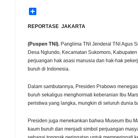
S
h
a
REPORTASE JAKARTA
r
e
(Puspen TNI).
Panglima TNI Jenderal TNI Agus S
Desa Nglundo, Kecamatan Sukomoro, Kabupaten Ng
perjuangan hak asasi manusia dan hak-hak peker
buruh di Indonesia.
Dalam sambutannya, Presiden Prabowo menegas
buruh sekaligus menghormati keberanian Ibu Marsi
peristiwa yang langka, mungkin di seluruh dunia b
Presiden juga menekankan bahwa Museum Ibu Ma
kaum buruh dan menjadi simbol perjuangan masyara
sebagai tonggak peringatan untuk memperingati 