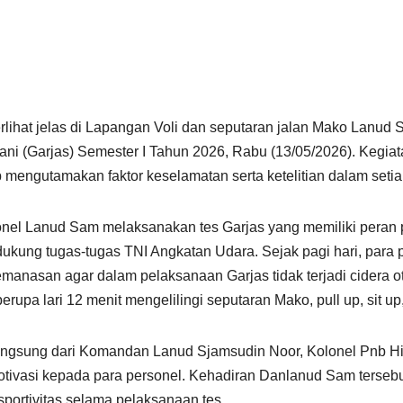
rlihat jelas di Lapangan Voli dan seputaran jalan Mako Lanud S
(Garjas) Semester I Tahun 2026, Rabu (13/05/2026). Kegiatan
 mengutamakan faktor keselamatan serta ketelitian dalam seti
sonel Lanud Sam melaksanakan tes Garjas yang memiliki pera
kung tugas-tugas TNI Angkatan Udara. Sejak pagi hari, para p
emanasan agar dalam pelaksanaan Garjas tidak terjadi cidera oto
upa lari 12 menit mengelilingi seputaran Mako, pull up, sit up,
langsung dari Komandan Lanud Sjamsudin Noor, Kolonel Pnb Hil
tivasi kepada para personel. Kehadiran Danlanud Sam tersebu
 sportivitas selama pelaksanaan tes.