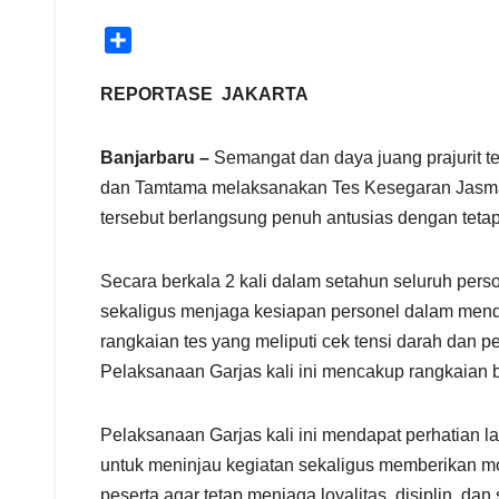
S
h
a
REPORTASE JAKARTA
r
e
Banjarbaru –
Semangat dan daya juang prajurit te
dan Tamtama melaksanakan Tes Kesegaran Jasmani 
tersebut berlangsung penuh antusias dengan tetap
Secara berkala 2 kali dalam setahun seluruh per
sekaligus menjaga kesiapan personel dalam mendu
rangkaian tes yang meliputi cek tensi darah dan p
Pelaksanaan Garjas kali ini mencakup rangkaian ber
Pelaksanaan Garjas kali ini mendapat perhatian 
untuk meninjau kegiatan sekaligus memberikan mo
peserta agar tetap menjaga loyalitas, disiplin, dan