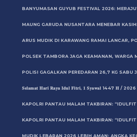
BANYUMASAN GUYUB FESTIVAL 2026: MERAJU
MAUNG GARUDA NUSANTARA MENEBAR KASIH: 
ARUS MUDIK DI KARAWANG RAMAI LANCAR, P
POLSEK TAMBORA JAGA KEAMANAN, WARGA M
POLISI GAGALKAN PEREDARAN 26,7 KG SABU
𝐒𝐞𝐥𝐚𝐦𝐚𝐭 𝐇𝐚𝐫𝐢 𝐑𝐚𝐲𝐚 𝐈𝐝𝐮𝐥 𝐅𝐢𝐭𝐫𝐢, 𝟏 𝐒𝐲𝐚𝐰𝐚𝐥 1447 𝐇 / 202
KAPOLRI PANTAU MALAM TAKBIRAN: “IDULFIT
KAPOLRI PANTAU MALAM TAKBIRAN: “IDULFIT
MUDIK LEBARAN 2026 LEBIH AMAN: ANGKA K