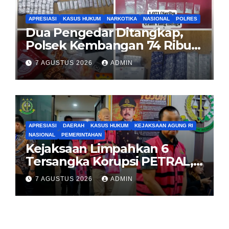
APRESIASI
KASUS HUKUM
NARKOTIKA
NASIONAL
POLRES
Dua Pengedar Ditangkap,
Polsek Kembangan 74 Ribu
Obat Keras, Sabu Hingga
7 AGUSTUS 2026
ADMIN
Puluhan Vape Etomidate
Diamankan
APRESIASI
DAERAH
KASUS HUKUM
KEJAKSAAN AGUNG RI
NASIONAL
PEMERINTAHAN
Kejaksaan Limpahkan 6
Tersangka Korupsi PETRAL,
PES dan ISC ke PN Tipikor
7 AGUSTUS 2026
ADMIN
Jakarta Pusat