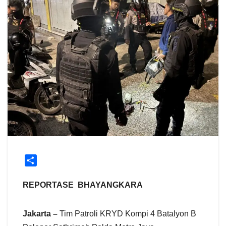
S
h
a
REPORTASE BHAYANGKARA
r
e
Jakarta –
Tim Patroli KRYD Kompi 4 Batalyon B