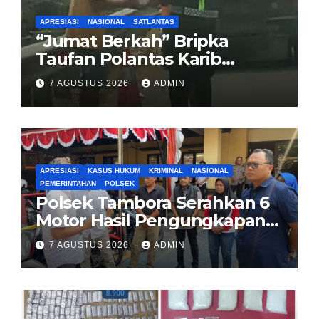
APRESIASI
NASIONAL
SATLANTAS
“Jumat Berkah” Bripka
Taufan Polantas Karib
Bagikan Nasi Kotak untuk
7 AGUSTUS 2026
ADMIN
Sopir Truk yang Mogok di KM
00 Pondok Aren
APRESIASI
KASUS HUKUM
KRIMINAL
NASIONAL
PEMERINTAHAN
POLSEK
Polsek Tambora Serahkan 6
Motor Hasil Pengungkapan
Kasus Curanmor Kepada
7 AGUSTUS 2026
ADMIN
Pemilik Yang sah