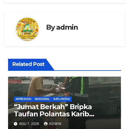
By
admin
Related Post
APRESIASI
NASIONAL
SATLANTAS
“Jumat Berkah” Bripka
Taufan Polantas Karib
Bagikan Nasi Kotak untuk
AGU 7, 2026
ADMIN
Sopir Truk yang Mogok di KM