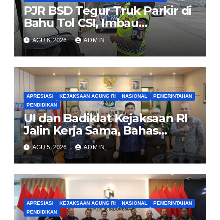
PJR BSD Tegur Truk Parkir di
Bahu Tol CSI, Imbau
Pengendara Tertib
AGU 6, 2026
ADMIN
APRESIASI
KEJAKSAAN AGUNG RI
NASIONAL
PEMERINTAHAN
PENDIDIKAN
UI dan Badiklat Kejaksaan RI
Jalin Kerja Sama, Bahas
Pembentukan Pusat Studi
AGU 5, 2026
ADMIN
Kajian Kejaksaan
APRESIASI
KEJAKSAAN AGUNG RI
NASIONAL
PEMERINTAHAN
PENDIDIKAN