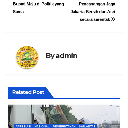
Bupati Maju di Politik yang
Pencanangan Jaga
Sama
Jakarta Bersih dan Asri
secara serentak
By
admin
Related Post
APRESIASI
NASIONAL
PEMERINTAHAN
SATLANTAS