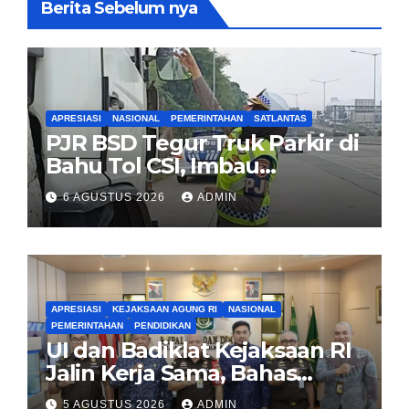
Berita Sebelum nya
APRESIASI
NASIONAL
PEMERINTAHAN
SATLANTAS
PJR BSD Tegur Truk Parkir di
Bahu Tol CSI, Imbau
Pengendara Tertib
6 AGUSTUS 2026
ADMIN
APRESIASI
KEJAKSAAN AGUNG RI
NASIONAL
PEMERINTAHAN
PENDIDIKAN
UI dan Badiklat Kejaksaan RI
Jalin Kerja Sama, Bahas
Pembentukan Pusat Studi
5 AGUSTUS 2026
ADMIN