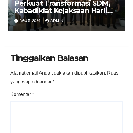
Perkuat Transformasi SDM,
Kabadiklat Kejaksaan Harli
Siregar Jalin Sinergi dengan
AGU 5, 2026
ADMIN
LAN RI
Tinggalkan Balasan
Alamat email Anda tidak akan dipublikasikan.
Ruas
yang wajib ditandai
*
Komentar
*