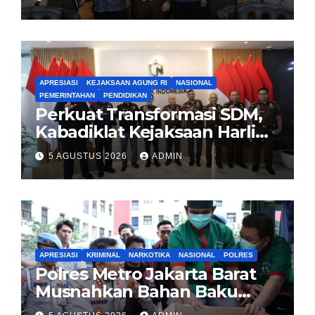
Kajian Kejaksaan
APRESIASI
KEJAKSAAN AGUNG RI
NASIONAL
PEMERINTAHAN
PENDIDIKAN
Perkuat Transformasi SDM,
Kabadiklat Kejaksaan Harli
Siregar Jalin Sinergi dengan
5 AGUSTUS 2026
ADMIN
LAN RI
APRESIASI
KRIMINAL
NARKOTIKA
NASIONAL
POLRES
Polres Metro Jakarta Barat
Musnahkan Bahan Baku
Narkotika 1,1 Ton