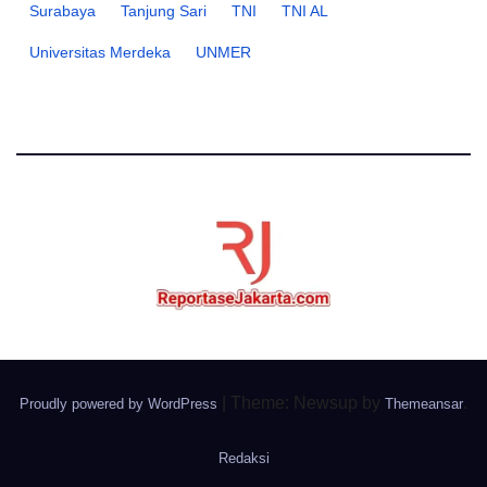
Surabaya
Tanjung Sari
TNI
TNI AL
Universitas Merdeka
UNMER
|
Theme: Newsup by
.
Proudly powered by WordPress
Themeansar
Redaksi