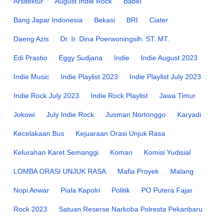
Arsitektur
August Indie Rock
Babel
Bang Japar Indonesia
Bekasi
BRI
Ciater
Daeng Azis
Dr. Ir. Dina Poerwoningsih. ST. MT.
Edi Prastio
Eggy Sudjana
Indie
Indie August 2023
Indie Music
Indie Playlist 2023
Indie Playlist July 2023
Indie Rock July 2023
Indie Rock Playlist
Jawa Timur
Jokowi
July Indie Rock
Jusman Nortonggo
Karyadi
Kecelakaan Bus
Kejuaraan Orasi Unjuk Rasa
Kelurahan Karet Semanggi
Komari
Komisi Yudisial
LOMBA ORASI UNJUK RASA
Mafia Proyek
Malang
Nopi Anwar
Piala Kapolri
Politik
PO Putera Fajar
Rock 2023
Satuan Reserse Narkoba Polresta Pekanbaru