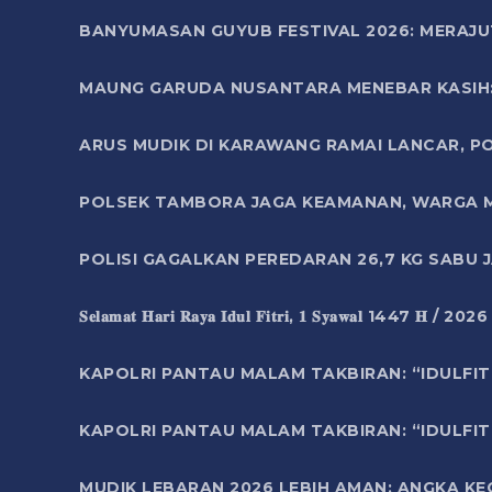
BANYUMASAN GUYUB FESTIVAL 2026: MERAJU
MAUNG GARUDA NUSANTARA MENEBAR KASIH: 
ARUS MUDIK DI KARAWANG RAMAI LANCAR, P
POLSEK TAMBORA JAGA KEAMANAN, WARGA M
POLISI GAGALKAN PEREDARAN 26,7 KG SABU
𝐒𝐞𝐥𝐚𝐦𝐚𝐭 𝐇𝐚𝐫𝐢 𝐑𝐚𝐲𝐚 𝐈𝐝𝐮𝐥 𝐅𝐢𝐭𝐫𝐢, 𝟏 𝐒𝐲𝐚𝐰𝐚𝐥 1447 𝐇 / 202
KAPOLRI PANTAU MALAM TAKBIRAN: “IDULFIT
KAPOLRI PANTAU MALAM TAKBIRAN: “IDULFIT
MUDIK LEBARAN 2026 LEBIH AMAN: ANGKA K