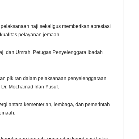
pelaksanaan haji sekaligus memberikan apresiasi
kualitas pelayanan jemaah.
aji dan Umrah, Petugas Penyelenggara Ibadah
 dan pikiran dalam pelaksanaan penyelenggaraan
r Dr. Mochamad Irfan Yusuf.
rgi antara kementerian, lembaga, dan pemerintah
jemaah.
 kepulangan jemaah, penguatan koordinasi lintas