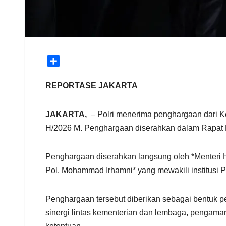
S
h
a
REPORTASE JAKARTA
r
e
JAKARTA,
– Polri menerima penghargaan dari Ke
H/2026 M. Penghargaan diserahkan dalam Rapat Ker
Penghargaan diserahkan langsung oleh *Menteri Ha
Pol. Mohammad Irhamni* yang mewakili institusi Po
Penghargaan tersebut diberikan sebagai bentuk p
sinergi lintas kementerian dan lembaga, pengama