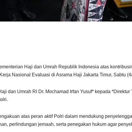
menterian Haji dan Umrah Republik Indonesia atas kontribus
ja Nasional Evaluasi di Asrama Haji Jakarta Timur, Sabtu (4/
ji dan Umrah RI Dr. Mochamad Irfan Yusuf* kepada *Direktur T
lri.
engakuan atas peran aktif Polri dalam mendukung penyelengga
nan, perlindungan jemaah, serta penegakan hukum agar penyelen