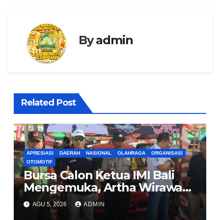
By
admin
Related Post
APRESIASI
DAERAH
NASIONAL
OLAHRAGA
ORGANISASI
OTOMOTIF
Bursa Calon Ketua IMI Bali
Mengemuka, Artha Wirawan
Nyatakan Siap Maju di Musda
AGU 5, 2026
ADMIN