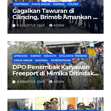
KAMTIBMAS
KASUS HUKUM
KRIMINAL
POLSEK
Gagalkan Tawuran di
Cilincing, Brimob Amankan 5
Pemuda dan 2 Bilah Parang
9 AGUSTUS 2026
ADMIN
APRESIASI
DAERAH
DUKACITA
EXCLUSIVE TRENDING
KASUS HUKUM
NASIONAL
PEMERINTAHAN
DPO Penembak Karyawan
Freeport di Mimika Ditindak
Satgas Amole-2026 di
9 AGUSTUS 2026
ADMIN
Tembagapura