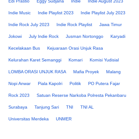
Edi Prastio
Eggy Sudjana
Indie
Indie August 2023
Indie Music
Indie Playlist 2023
Indie Playlist July 2023
Indie Rock July 2023
Indie Rock Playlist
Jawa Timur
Jokowi
July Indie Rock
Jusman Nortonggo
Karyadi
Kecelakaan Bus
Kejuaraan Orasi Unjuk Rasa
Kelurahan Karet Semanggi
Komari
Komisi Yudisial
LOMBA ORASI UNJUK RASA
Mafia Proyek
Malang
Nopi Anwar
Piala Kapolri
Politik
PO Putera Fajar
Rock 2023
Satuan Reserse Narkoba Polresta Pekanbaru
Surabaya
Tanjung Sari
TNI
TNI AL
Universitas Merdeka
UNMER