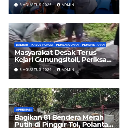
Jakarta Berarti Jaga
8 AGUSTUS 2026
ADMIN
Indonesia
DAERAH
KASUS HUKUM
PEMBANGUNAN
PEMERINTAHAN
Masyarakat Desak Terus
Kejari Gunungsitoli, Periksa
dan Usut Tuntas Dugaan
8 AGUSTUS 2026
ADMIN
Korupsi Proyek Jalan
Sirombu-Afulu (MYC) Senilai
Rp321 Miliar
APRESIASI
Bagikan 81 Bendera Merah
Putih di Pinggir Tol, Polantas