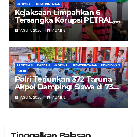
NASIONAL
PEMERINTAHAN
Kejaksaan Limpahkan 6
Tersangka Korupsi PETRAL,
PES dan ISC ke PN Tipikor
AGU 7, 2026
ADMIN
Jakarta Pusat
APRESIASI
DAERAH
NASIONAL
PEMERINTAHAN
PENDIDIKAN
POLRI
Polri Terjunkan 372 Taruna
Akpol Dampingi Siswa di 73
Sekolah Rakyat
AGU 5, 2026
ADMIN
Tinggalkan Balasan