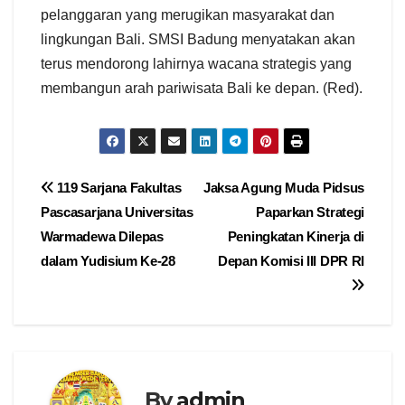
pelanggaran yang merugikan masyarakat dan
lingkungan Bali. SMSI Badung menyatakan akan
terus mendorong lahirnya wacana strategis yang
membangun arah pariwisata Bali ke depan. (Red).
Navigasi
119 Sarjana Fakultas
Jaksa Agung Muda Pidsus
Pascasarjana Universitas
Paparkan Strategi
pos
Warmadewa Dilepas
Peningkatan Kinerja di
dalam Yudisium Ke-28
Depan Komisi III DPR RI
By
admin