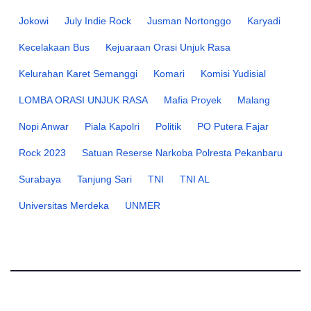
Jokowi
July Indie Rock
Jusman Nortonggo
Karyadi
Kecelakaan Bus
Kejuaraan Orasi Unjuk Rasa
Kelurahan Karet Semanggi
Komari
Komisi Yudisial
LOMBA ORASI UNJUK RASA
Mafia Proyek
Malang
Nopi Anwar
Piala Kapolri
Politik
PO Putera Fajar
Rock 2023
Satuan Reserse Narkoba Polresta Pekanbaru
Surabaya
Tanjung Sari
TNI
TNI AL
Universitas Merdeka
UNMER