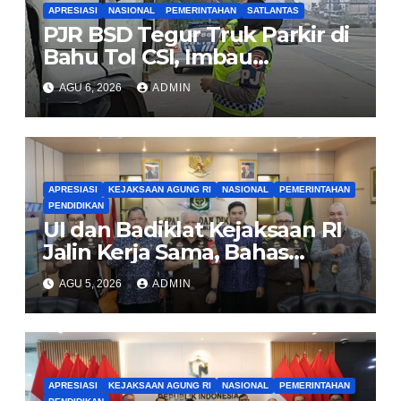
APRESIASI
NASIONAL
PEMERINTAHAN
SATLANTAS
PJR BSD Tegur Truk Parkir di
Bahu Tol CSI, Imbau
Pengendara Tertib
AGU 6, 2026
ADMIN
APRESIASI
KEJAKSAAN AGUNG RI
NASIONAL
PEMERINTAHAN
PENDIDIKAN
UI dan Badiklat Kejaksaan RI
Jalin Kerja Sama, Bahas
Pembentukan Pusat Studi
AGU 5, 2026
ADMIN
Kajian Kejaksaan
APRESIASI
KEJAKSAAN AGUNG RI
NASIONAL
PEMERINTAHAN