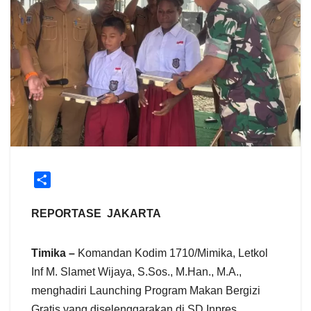
S
h
a
REPORTASE JAKARTA
r
e
Timika –
Komandan Kodim 1710/Mimika, Letkol
Inf M. Slamet Wijaya, S.Sos., M.Han., M.A.,
menghadiri Launching Program Makan Bergizi
Gratis yang diselenggarakan di SD Inpres