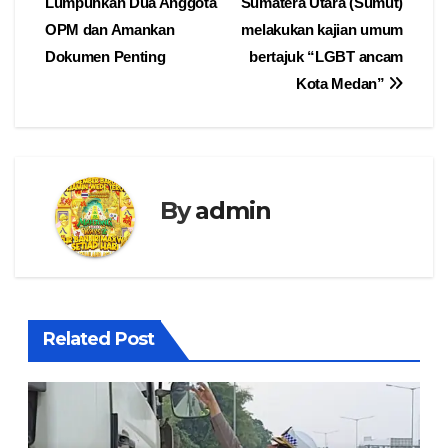
Lumpuhkan Dua Anggota
Sumatera Utara (Sumut)
pos
OPM dan Amankan
melakukan kajian umum
Dokumen Penting
bertajuk “LGBT ancam
Kota Medan”
By
admin
Related Post