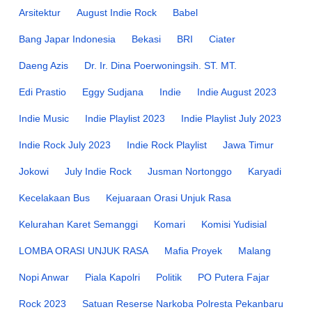
Arsitektur
August Indie Rock
Babel
Bang Japar Indonesia
Bekasi
BRI
Ciater
Daeng Azis
Dr. Ir. Dina Poerwoningsih. ST. MT.
Edi Prastio
Eggy Sudjana
Indie
Indie August 2023
Indie Music
Indie Playlist 2023
Indie Playlist July 2023
Indie Rock July 2023
Indie Rock Playlist
Jawa Timur
Jokowi
July Indie Rock
Jusman Nortonggo
Karyadi
Kecelakaan Bus
Kejuaraan Orasi Unjuk Rasa
Kelurahan Karet Semanggi
Komari
Komisi Yudisial
LOMBA ORASI UNJUK RASA
Mafia Proyek
Malang
Nopi Anwar
Piala Kapolri
Politik
PO Putera Fajar
Rock 2023
Satuan Reserse Narkoba Polresta Pekanbaru