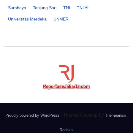
Surabaya
Tanjung Sari
TNI
TNI AL
Universitas Merdeka
UNMER
|
Theme: Newsup by
.
Proudly powered by WordPress
Themeansar
Redaksi