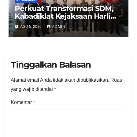
PENDIDIKAN
Perkuat Transformasi SDM,
Kabadiklat Kejaksaan Harli
Siregar Jalin Sinergi dengan
AGU 5, 2026
ADMIN
LAN RI
Tinggalkan Balasan
Alamat email Anda tidak akan dipublikasikan.
Ruas
yang wajib ditandai
*
Komentar
*