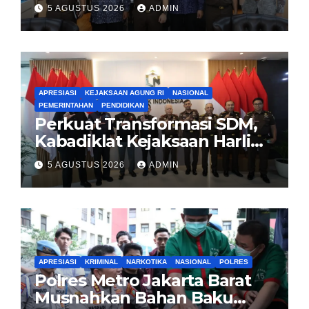
Pembentukan Pusat Studi
5 AGUSTUS 2026
ADMIN
Kajian Kejaksaan
APRESIASI
KEJAKSAAN AGUNG RI
NASIONAL
PEMERINTAHAN
PENDIDIKAN
Perkuat Transformasi SDM,
Kabadiklat Kejaksaan Harli
Siregar Jalin Sinergi dengan
5 AGUSTUS 2026
ADMIN
LAN RI
APRESIASI
KRIMINAL
NARKOTIKA
NASIONAL
POLRES
Polres Metro Jakarta Barat
Musnahkan Bahan Baku