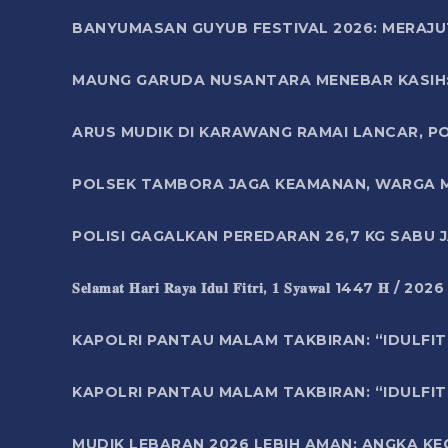
BANYUMASAN GUYUB FESTIVAL 2026: MERAJU
MAUNG GARUDA NUSANTARA MENEBAR KASIH: 
ARUS MUDIK DI KARAWANG RAMAI LANCAR, P
POLSEK TAMBORA JAGA KEAMANAN, WARGA M
POLISI GAGALKAN PEREDARAN 26,7 KG SABU
𝐒𝐞𝐥𝐚𝐦𝐚𝐭 𝐇𝐚𝐫𝐢 𝐑𝐚𝐲𝐚 𝐈𝐝𝐮𝐥 𝐅𝐢𝐭𝐫𝐢, 𝟏 𝐒𝐲𝐚𝐰𝐚𝐥 1447 𝐇 / 202
KAPOLRI PANTAU MALAM TAKBIRAN: “IDULFIT
KAPOLRI PANTAU MALAM TAKBIRAN: “IDULFIT
MUDIK LEBARAN 2026 LEBIH AMAN: ANGKA K