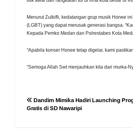
titik awal dari rangkaian tur di lima kota besar d
Menurut Zulkifli, kedatangan grup musik Honee in
(LGBT) yang dapat merusak generasi bangsa. “Kam
Kepada Pemko Medan dan Polrestabes Kota Medan 
“Apabila konser Honee tetap digelar, kami pastika
“Semoga Allah Swt menjauhkan kita dari murka-N
Navigasi
Dandim Mimika Hadiri Launching Pro
Gratis di SD Nawaripi
pos