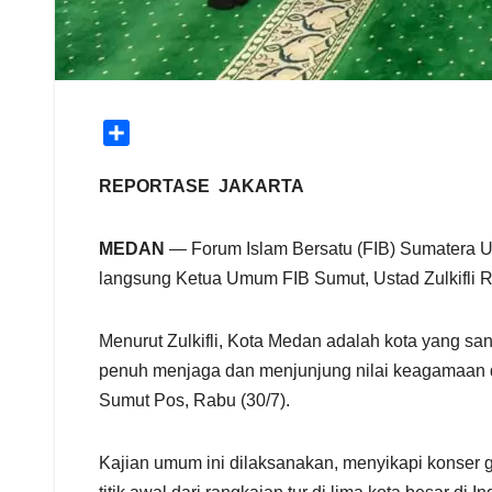
S
h
a
REPORTASE JAKARTA
r
e
MEDAN
— Forum Islam Bersatu (FIB) Sumatera U
langsung Ketua Umum FIB Sumut, Ustad Zulkifli 
Menurut Zulkifli, Kota Medan adalah kota yang s
penuh menjaga dan menjunjung nilai keagamaan dari
Sumut Pos, Rabu (30/7).
Kajian umum ini dilaksanakan, menyikapi konser 