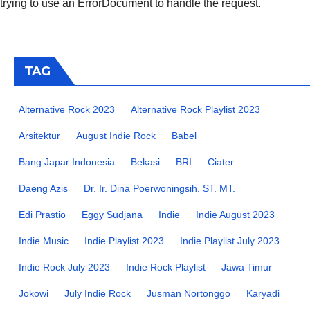
trying to use an ErrorDocument to handle the request.
TAG
Alternative Rock 2023
Alternative Rock Playlist 2023
Arsitektur
August Indie Rock
Babel
Bang Japar Indonesia
Bekasi
BRI
Ciater
Daeng Azis
Dr. Ir. Dina Poerwoningsih. ST. MT.
Edi Prastio
Eggy Sudjana
Indie
Indie August 2023
Indie Music
Indie Playlist 2023
Indie Playlist July 2023
Indie Rock July 2023
Indie Rock Playlist
Jawa Timur
Jokowi
July Indie Rock
Jusman Nortonggo
Karyadi