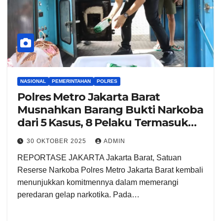
NASIONAL
PEMERINTAHAN
POLRES
Polres Metro Jakarta Barat
Musnahkan Barang Bukti Narkoba
dari 5 Kasus, 8 Pelaku Termasuk
WNA Asal Iran Diamankan
30 OKTOBER 2025
ADMIN
REPORTASE JAKARTA Jakarta Barat, Satuan
Reserse Narkoba Polres Metro Jakarta Barat kembali
menunjukkan komitmennya dalam memerangi
peredaran gelap narkotika. Pada…