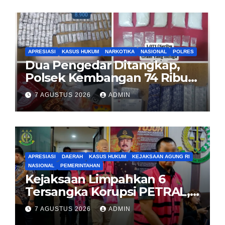
APRESIASI
KASUS HUKUM
NARKOTIKA
NASIONAL
POLRES
Dua Pengedar Ditangkap,
Polsek Kembangan 74 Ribu
Obat Keras, Sabu Hingga
7 AGUSTUS 2026
ADMIN
Puluhan Vape Etomidate
Diamankan
APRESIASI
DAERAH
KASUS HUKUM
KEJAKSAAN AGUNG RI
NASIONAL
PEMERINTAHAN
Kejaksaan Limpahkan 6
Tersangka Korupsi PETRAL,
PES dan ISC ke PN Tipikor
7 AGUSTUS 2026
ADMIN
Jakarta Pusat