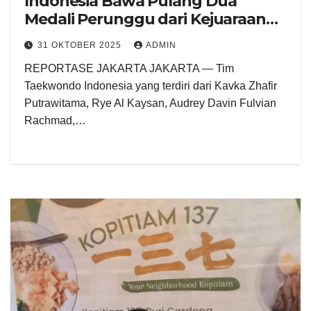
Indonesia Bawa Pulang Dua
Medali Perunggu dari Kejuaraan
Asian Youth Games (AYG) 2025
31 OKTOBER 2025
ADMIN
Bahrain
REPORTASE JAKARTA JAKARTA — Tim
Taekwondo Indonesia yang terdiri dari Kavka Zhafir
Putrawitama, Rye Al Kaysan, Audrey Davin Fulvian
Rachmad,…