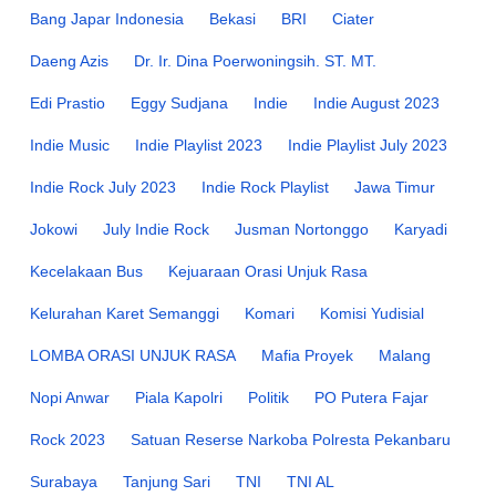
Bang Japar Indonesia
Bekasi
BRI
Ciater
Daeng Azis
Dr. Ir. Dina Poerwoningsih. ST. MT.
Edi Prastio
Eggy Sudjana
Indie
Indie August 2023
Indie Music
Indie Playlist 2023
Indie Playlist July 2023
Indie Rock July 2023
Indie Rock Playlist
Jawa Timur
Jokowi
July Indie Rock
Jusman Nortonggo
Karyadi
Kecelakaan Bus
Kejuaraan Orasi Unjuk Rasa
Kelurahan Karet Semanggi
Komari
Komisi Yudisial
LOMBA ORASI UNJUK RASA
Mafia Proyek
Malang
Nopi Anwar
Piala Kapolri
Politik
PO Putera Fajar
Rock 2023
Satuan Reserse Narkoba Polresta Pekanbaru
Surabaya
Tanjung Sari
TNI
TNI AL