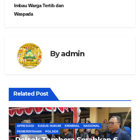
Imbau Warga Tertib dan
Waspada
By
admin
Related Post
APRESIASI
KASUS HUKUM
KRIMINAL
NASIONAL
PEMERINTAHAN
POLSEK
Polsek Tambora Serahkan 6