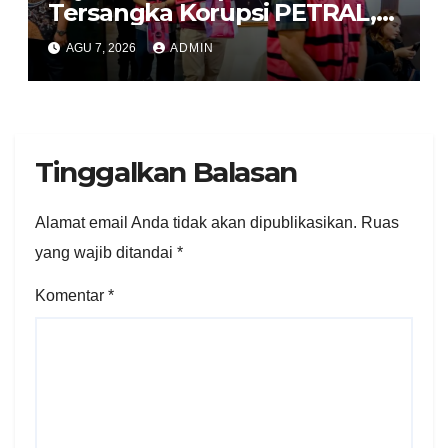
Tersangka Korupsi PETRAL,
PES dan ISC ke PN Tipikor
AGU 7, 2026
ADMIN
Jakarta Pusat
Tinggalkan Balasan
Alamat email Anda tidak akan dipublikasikan.
Ruas
yang wajib ditandai
*
Komentar
*