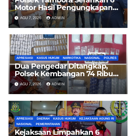
Motor Hasil Pengungkapan
Kasus Curanmor Kepada
AGU 7, 2026
ADMIN
Pemilik Yang sah
APRESIASI
KASUS HUKUM
NARKOTIKA
NASIONAL
POLRES
Dua Pengedar Ditangkap,
Polsek Kembangan 74 Ribu
Obat Keras, Sabu Hingga
AGU 7, 2026
ADMIN
Puluhan Vape Etomidate
Diamankan
APRESIASI
DAERAH
KASUS HUKUM
KEJAKSAAN AGUNG RI
NASIONAL
PEMERINTAHAN
Kejaksaan Limpahkan 6