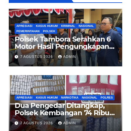
APRESIASI
KASUS HUKUM
KRIMINAL
NASIONAL
PEMERINTAHAN
POLSEK
Polsek Tambora Serahkan 6
Motor Hasil Pengungkapan
Kasus Curanmor Kepada
7 AGUSTUS 2026
ADMIN
Pemilik Yang sah
APRESIASI
KASUS HUKUM
NARKOTIKA
NASIONAL
POLRES
Dua Pengedar Ditangkap,
Polsek Kembangan 74 Ribu
Obat Keras, Sabu Hingga
7 AGUSTUS 2026
ADMIN
Puluhan Vape Etomidate