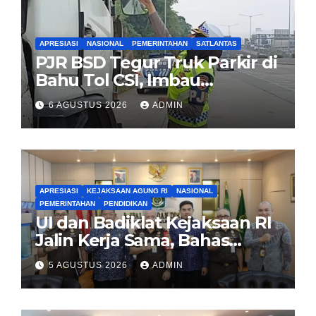
APRESIASI
NASIONAL
PEMERINTAHAN
SATLANTAS
PJR BSD Tegur Truk Parkir di
Bahu Tol CSI, Imbau
Pengendara Tertib
6 AGUSTUS 2026
ADMIN
APRESIASI
KEJAKSAAN AGUNG RI
NASIONAL
PEMERINTAHAN
PENDIDIKAN
UI dan Badiklat Kejaksaan RI
Jalin Kerja Sama, Bahas
Pembentukan Pusat Studi
5 AGUSTUS 2026
ADMIN
Kajian Kejaksaan