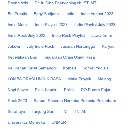
Daeng Azis
Dr. Ir. Dina Poerwoningsih. ST. MT.
Edi Prastio
Eggy Sudjana
Indie
Indie August 2023
Indie Music
Indie Playlist 2023
Indie Playlist July 2023
Indie Rock July 2023
Indie Rock Playlist
Jawa Timur
Jokowi
July Indie Rock
Jusman Nortonggo
Karyadi
Kecelakaan Bus
Kejuaraan Orasi Unjuk Rasa
Kelurahan Karet Semanggi
Komari
Komisi Yudisial
LOMBA ORASI UNJUK RASA
Mafia Proyek
Malang
Nopi Anwar
Piala Kapolri
Politik
PO Putera Fajar
Rock 2023
Satuan Reserse Narkoba Polresta Pekanbaru
Surabaya
Tanjung Sari
TNI
TNI AL
Universitas Merdeka
UNMER