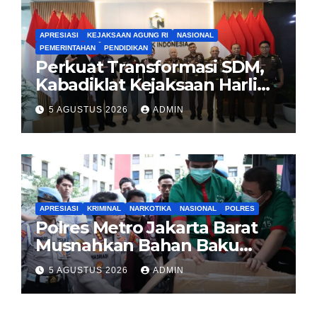
APRESIASI
KEJAKSAAN AGUNG RI
NASIONAL
PEMERINTAHAN
PENDIDIKAN
Perkuat Transformasi SDM,
Kabadiklat Kejaksaan Harli
Siregar Jalin Sinergi dengan
5 AGUSTUS 2026
ADMIN
LAN RI
APRESIASI
KRIMINAL
NARKOTIKA
NASIONAL
POLRES
Polres Metro Jakarta Barat
Musnahkan Bahan Baku
Narkotika 1,1 Ton
5 AGUSTUS 2026
ADMIN
Carisoprodol, Selamatkan 3,5
Juta Jiwa