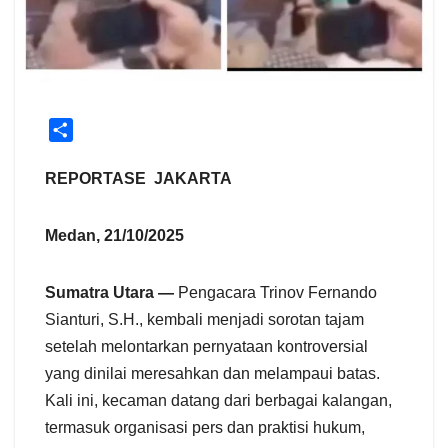
S
h
a
REPORTASE JAKARTA
r
e
Medan, 21/10/2025
Sumatra Utara —
Pengacara Trinov Fernando
Sianturi, S.H., kembali menjadi sorotan tajam
setelah melontarkan pernyataan kontroversial
yang dinilai meresahkan dan melampaui batas.
Kali ini, kecaman datang dari berbagai kalangan,
termasuk organisasi pers dan praktisi hukum,