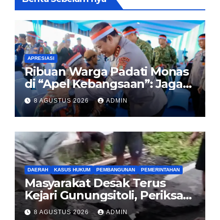
APRESIASI
Ribuan Warga Padati Monas
di “Apel Kebangsaan”: Jaga
Jakarta Berarti Jaga
8 AGUSTUS 2026
ADMIN
Indonesia
DAERAH
KASUS HUKUM
PEMBANGUNAN
PEMERINTAHAN
Masyarakat Desak Terus
Kejari Gunungsitoli, Periksa
dan Usut Tuntas Dugaan
8 AGUSTUS 2026
ADMIN
Korupsi Proyek Jalan