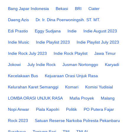
Bang Japar Indonesia
Bekasi
BRI
Ciater
Daeng Azis
Dr. Ir. Dina Poerwoningsih. ST. MT.
Edi Prastio
Eggy Sudjana
Indie
Indie August 2023
Indie Music
Indie Playlist 2023
Indie Playlist July 2023
Indie Rock July 2023
Indie Rock Playlist
Jawa Timur
Jokowi
July Indie Rock
Jusman Nortonggo
Karyadi
Kecelakaan Bus
Kejuaraan Orasi Unjuk Rasa
Kelurahan Karet Semanggi
Komari
Komisi Yudisial
LOMBA ORASI UNJUK RASA
Mafia Proyek
Malang
Nopi Anwar
Piala Kapolri
Politik
PO Putera Fajar
Rock 2023
Satuan Reserse Narkoba Polresta Pekanbaru
Surabaya
Tanjung Sari
TNI
TNI AL