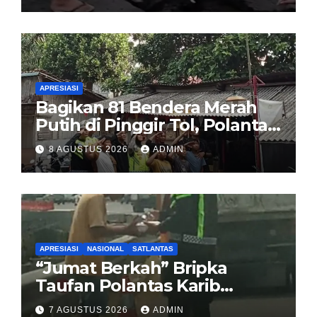
Sirombu-Afulu (MYC) Senilai
Rp321 Miliar
APRESIASI
Bagikan 81 Bendera Merah
Putih di Pinggir Tol, Polantas
Karib BSD Ajak Warga Miskin
8 AGUSTUS 2026
ADMIN
Kibarkan Sang Saka
APRESIASI
NASIONAL
SATLANTAS
“Jumat Berkah” Bripka
Taufan Polantas Karib
Bagikan Nasi Kotak untuk
7 AGUSTUS 2026
ADMIN