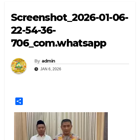
Screenshot_2026-01-06-
22-54-36-
706_com.whatsapp
By
admin
JAN 6, 2026
S
h
a
r
e