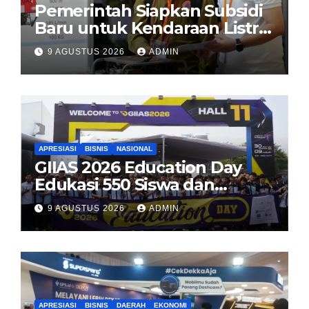
Pemerintah Siapkan Subsidi
Baru untuk Kendaraan Listrik
di 2026
9 AGUSTUS 2026
ADMIN
APRESIASI
BISNIS
NASIONAL
GIIAS 2026 Education Day
Edukasi 550 Siswa dan
Mahasiswa Soal Teknologi EV
9 AGUSTUS 2026
ADMIN
dan Industri Otomotif
APRESIASI
BISNIS
DAERAH
EKONOMI