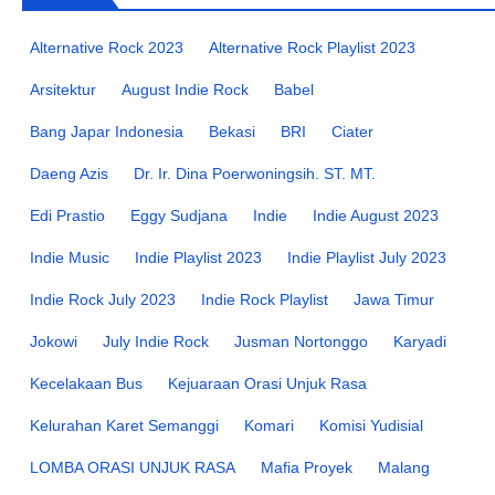
Alternative Rock 2023
Alternative Rock Playlist 2023
Arsitektur
August Indie Rock
Babel
Bang Japar Indonesia
Bekasi
BRI
Ciater
Daeng Azis
Dr. Ir. Dina Poerwoningsih. ST. MT.
Edi Prastio
Eggy Sudjana
Indie
Indie August 2023
Indie Music
Indie Playlist 2023
Indie Playlist July 2023
Indie Rock July 2023
Indie Rock Playlist
Jawa Timur
Jokowi
July Indie Rock
Jusman Nortonggo
Karyadi
Kecelakaan Bus
Kejuaraan Orasi Unjuk Rasa
Kelurahan Karet Semanggi
Komari
Komisi Yudisial
LOMBA ORASI UNJUK RASA
Mafia Proyek
Malang