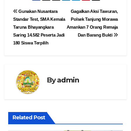
Navigasi
Gunakan Nusantara
Gagalkan Aksi Tawuran,
Standar Test, SMA Kemala
Polsek Tanjung Morawa
pos
Taruna Bhayangkara
Amankan 7 Orang Remaja
Saring 14.582 Peserta Jadi
Dan Barang Bukti
180 Siswa Terpilih
By
admin
Related Post