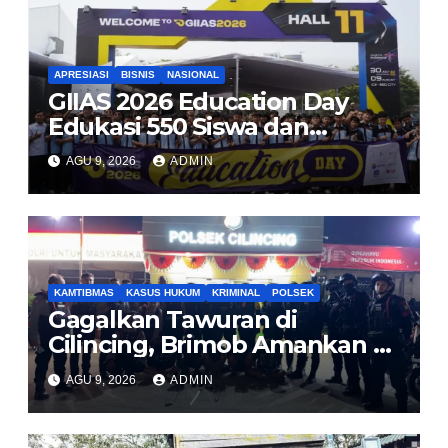
APRESIASI
BISNIS
NASIONAL
GIIAS 2026 Education Day
Edukasi 550 Siswa dan
Mahasiswa Soal Teknologi EV
AGU 9, 2026
ADMIN
dan Industri Otomotif
KAMTIBMAS
KASUS HUKUM
KRIMINAL
POLSEK
Gagalkan Tawuran di
Cilincing, Brimob Amankan 5
Pemuda dan 2 Bilah Parang
AGU 9, 2026
ADMIN