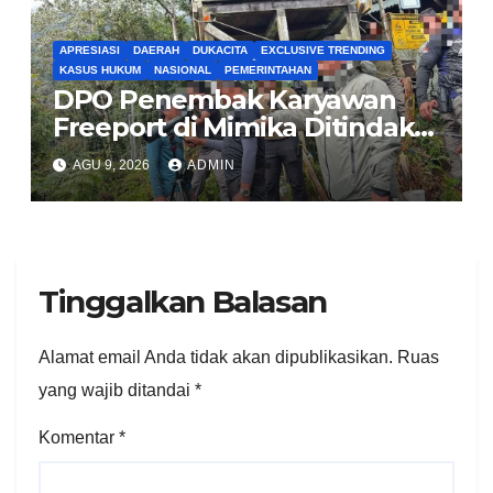
APRESIASI
DAERAH
DUKACITA
EXCLUSIVE TRENDING
KASUS HUKUM
NASIONAL
PEMERINTAHAN
DPO Penembak Karyawan
Freeport di Mimika Ditindak
Satgas Amole-2026 di
AGU 9, 2026
ADMIN
Tembagapura
Tinggalkan Balasan
Alamat email Anda tidak akan dipublikasikan.
Ruas
yang wajib ditandai
*
Komentar
*