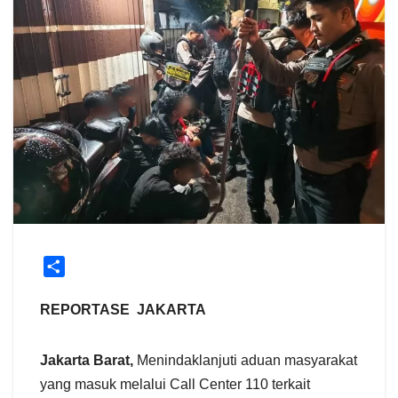
S
h
a
REPORTASE JAKARTA
r
e
Jakarta Barat,
Menindaklanjuti aduan masyarakat
yang masuk melalui Call Center 110 terkait