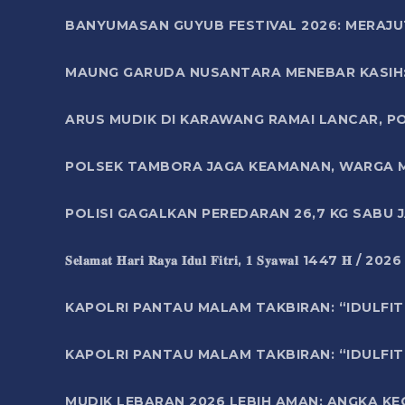
BANYUMASAN GUYUB FESTIVAL 2026: MERAJU
MAUNG GARUDA NUSANTARA MENEBAR KASIH: 
ARUS MUDIK DI KARAWANG RAMAI LANCAR, P
POLSEK TAMBORA JAGA KEAMANAN, WARGA M
POLISI GAGALKAN PEREDARAN 26,7 KG SABU
𝐒𝐞𝐥𝐚𝐦𝐚𝐭 𝐇𝐚𝐫𝐢 𝐑𝐚𝐲𝐚 𝐈𝐝𝐮𝐥 𝐅𝐢𝐭𝐫𝐢, 𝟏 𝐒𝐲𝐚𝐰𝐚𝐥 1447 𝐇 / 202
KAPOLRI PANTAU MALAM TAKBIRAN: “IDULFIT
KAPOLRI PANTAU MALAM TAKBIRAN: “IDULFIT
MUDIK LEBARAN 2026 LEBIH AMAN: ANGKA K