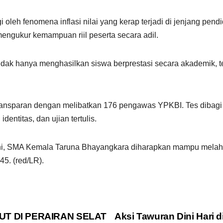
 oleh fenomena inflasi nilai yang kerap terjadi di jenjang pe
engukur kemampuan riil peserta secara adil.
idak hanya menghasilkan siswa berprestasi secara akademik, 
ransparan dengan melibatkan 176 pengawas YPKBI. Tes dibagi k
dentitas, dan ujian tertulis.
l ini, SMA Kemala Taruna Bhayangkara diharapkan mampu melahi
5. (red/LR).
UT DI PERAIRAN SELAT
Aksi Tawuran Dini Hari 