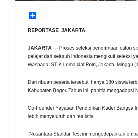
S
h
a
REPORTASE JAKARTA
r
e
JAKARTA
— Proses seleksi penerimaan calon si
pelajar dari seluruh Indonesia mengikuti seleks
Waspada, STIK Lemdiklat Polri, Jakarta, Minggu (1
Dari ribuan peserta tersebut, hanya 180 siswa te
Kabupaten Bogor. Tahun ini, panitia mengadopsi 
Co-Founder Yayasan Pendidikan Kader Bangsa In
lebih menyeluruh dan realistis.
“Nusantara Standar Test ini mengedepankan empat