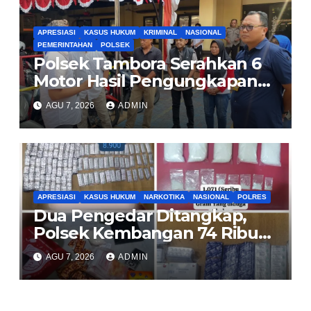
APRESIASI
KASUS HUKUM
KRIMINAL
NASIONAL
PEMERINTAHAN
POLSEK
Polsek Tambora Serahkan 6
Motor Hasil Pengungkapan
Kasus Curanmor Kepada
AGU 7, 2026
ADMIN
Pemilik Yang sah
APRESIASI
KASUS HUKUM
NARKOTIKA
NASIONAL
POLRES
Dua Pengedar Ditangkap,
Polsek Kembangan 74 Ribu
Obat Keras, Sabu Hingga
AGU 7, 2026
ADMIN
Puluhan Vape Etomidate
Diamankan