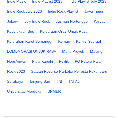
Indie Music
Indie Playlist 2023
Indie Playlist July 2023
Indie Rock July 2023
Indie Rock Playlist
Jawa Timur
Jokowi
July Indie Rock
Jusman Nortonggo
Karyadi
Kecelakaan Bus
Kejuaraan Orasi Unjuk Rasa
Kelurahan Karet Semanggi
Komari
Komisi Yudisial
LOMBA ORASI UNJUK RASA
Mafia Proyek
Malang
Nopi Anwar
Piala Kapolri
Politik
PO Putera Fajar
Rock 2023
Satuan Reserse Narkoba Polresta Pekanbaru
Surabaya
Tanjung Sari
TNI
TNI AL
Universitas Merdeka
UNMER