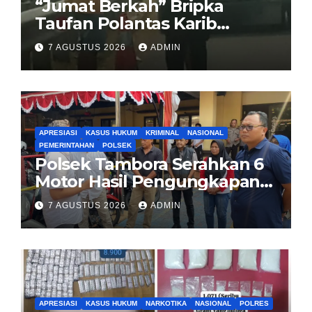
“Jumat Berkah” Bripka
Taufan Polantas Karib
Bagikan Nasi Kotak untuk
7 AGUSTUS 2026
ADMIN
Sopir Truk yang Mogok di KM
00 Pondok Aren
APRESIASI
KASUS HUKUM
KRIMINAL
NASIONAL
PEMERINTAHAN
POLSEK
Polsek Tambora Serahkan 6
Motor Hasil Pengungkapan
Kasus Curanmor Kepada
7 AGUSTUS 2026
ADMIN
Pemilik Yang sah
APRESIASI
KASUS HUKUM
NARKOTIKA
NASIONAL
POLRES