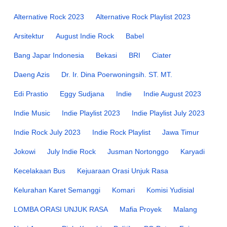
Alternative Rock 2023
Alternative Rock Playlist 2023
Arsitektur
August Indie Rock
Babel
Bang Japar Indonesia
Bekasi
BRI
Ciater
Daeng Azis
Dr. Ir. Dina Poerwoningsih. ST. MT.
Edi Prastio
Eggy Sudjana
Indie
Indie August 2023
Indie Music
Indie Playlist 2023
Indie Playlist July 2023
Indie Rock July 2023
Indie Rock Playlist
Jawa Timur
Jokowi
July Indie Rock
Jusman Nortonggo
Karyadi
Kecelakaan Bus
Kejuaraan Orasi Unjuk Rasa
Kelurahan Karet Semanggi
Komari
Komisi Yudisial
LOMBA ORASI UNJUK RASA
Mafia Proyek
Malang