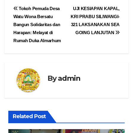
Navigasi
Tokoh Pemuda Desa
UJI KESIAPAN KAPAL,
Watu Wona Bersatu
KRI PRABU SILIWANGI-
pos
Bangun Solidaritas dan
321 LAKSANAKAN SEA
Harapan: Melayat di
GOING LANJUTAN
Rumah Duka Almarhum
By
admin
Related Post