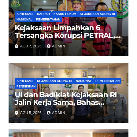
APRESIASI
DAERAH
KASUS HUKUM
KEJAKSAAN AGUNG RI
NASIONAL
PEMERINTAHAN
Kejaksaan Limpahkan 6
Tersangka Korupsi PETRAL,
PES dan ISC ke PN Tipikor
AGU 7, 2026
ADMIN
Jakarta Pusat
APRESIASI
KEJAKSAAN AGUNG RI
NASIONAL
PEMERINTAHAN
PENDIDIKAN
UI dan Badiklat Kejaksaan RI
Jalin Kerja Sama, Bahas
Pembentukan Pusat Studi
AGU 5, 2026
ADMIN
Kajian Kejaksaan