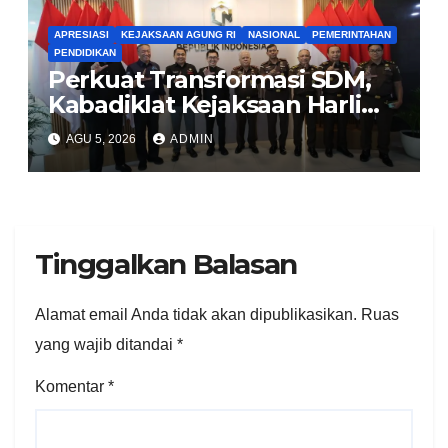
APRESIASI
KEJAKSAAN AGUNG RI
NASIONAL
PEMERINTAHAN
PENDIDIKAN
Perkuat Transformasi SDM,
Kabadiklat Kejaksaan Harli
Siregar Jalin Sinergi dengan
AGU 5, 2026
ADMIN
LAN RI
Tinggalkan Balasan
Alamat email Anda tidak akan dipublikasikan.
Ruas
yang wajib ditandai
*
Komentar
*