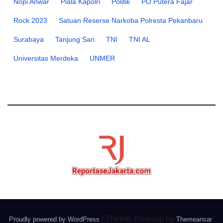
Nopi Anwar
Piala Kapolri
Politik
PO Putera Fajar
Rock 2023
Satuan Reserse Narkoba Polresta Pekanbaru
Surabaya
Tanjung Sari
TNI
TNI AL
Universitas Merdeka
UNMER
|
Theme: Newsup by
.
Proudly powered by WordPress
Themeansar