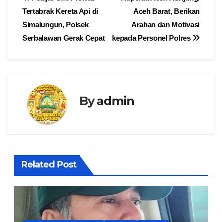
Navigasi
Tertabrak Kereta Api di
Aceh Barat, Berikan
pos
Simalungun, Polsek
Arahan dan Motivasi
Serbalawan Gerak Cepat
kepada Personel Polres
By
admin
Related Post