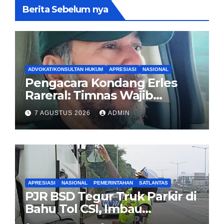
Berita Sebelum nya
ADVOKAT/KONSULTAN HUKUM
APRESIASI
NASIONAL
Pengacara Kondang Erles
Rareral: Timnas Wajib
Menang Lawan Singapura,
7 AGUSTUS 2026
ADMIN
Jadi Kado HUT Kemerdekaan
untuk Rakyat
APRESIASI
NASIONAL
PEMERINTAHAN
SATLANTAS
PJR BSD Tegur Truk Parkir di
Bahu Tol CSI, Imbau
Pengendara Tertib