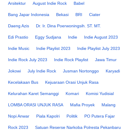
Arsitektur
August Indie Rock
Babel
Bang Japar Indonesia
Bekasi
BRI
Ciater
Daeng Azis
Dr. Ir. Dina Poerwoningsih. ST. MT.
Edi Prastio
Eggy Sudjana
Indie
Indie August 2023
Indie Music
Indie Playlist 2023
Indie Playlist July 2023
Indie Rock July 2023
Indie Rock Playlist
Jawa Timur
Jokowi
July Indie Rock
Jusman Nortonggo
Karyadi
Kecelakaan Bus
Kejuaraan Orasi Unjuk Rasa
Kelurahan Karet Semanggi
Komari
Komisi Yudisial
LOMBA ORASI UNJUK RASA
Mafia Proyek
Malang
Nopi Anwar
Piala Kapolri
Politik
PO Putera Fajar
Rock 2023
Satuan Reserse Narkoba Polresta Pekanbaru