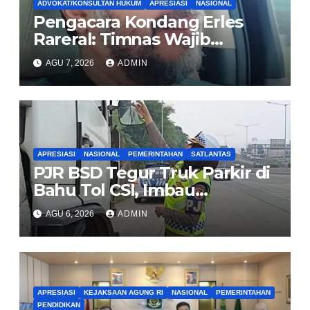
ADVOKAT/KONSULTAN HUKUM
APRESIASI
NASIONAL
Pengacara Kondang Erles
Rareral: Timnas Wajib
Menang Lawan Singapura,
AGU 7, 2026
ADMIN
Jadi Kado HUT Kemerdekaan
untuk Rakyat
APRESIASI
NASIONAL
PEMERINTAHAN
SATLANTAS
PJR BSD Tegur Truk Parkir di
Bahu Tol CSI, Imbau
Pengendara Tertib
AGU 6, 2026
ADMIN
APRESIASI
KEJAKSAAN AGUNG RI
NASIONAL
PEMERINTAHAN
PENDIDIKAN