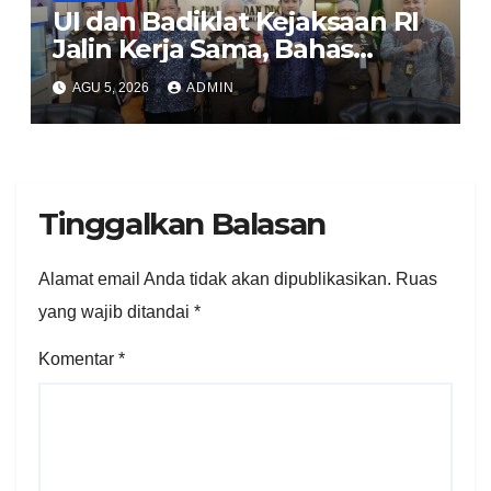
UI dan Badiklat Kejaksaan RI
Jalin Kerja Sama, Bahas
Pembentukan Pusat Studi
AGU 5, 2026
ADMIN
Kajian Kejaksaan
Tinggalkan Balasan
Alamat email Anda tidak akan dipublikasikan.
Ruas
yang wajib ditandai
*
Komentar
*