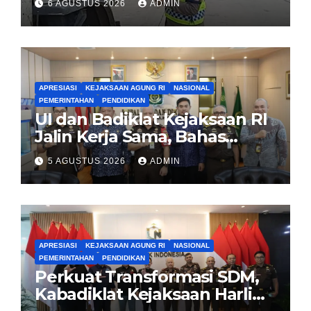
6 AGUSTUS 2026
ADMIN
APRESIASI
KEJAKSAAN AGUNG RI
NASIONAL
PEMERINTAHAN
PENDIDIKAN
UI dan Badiklat Kejaksaan RI
Jalin Kerja Sama, Bahas
Pembentukan Pusat Studi
5 AGUSTUS 2026
ADMIN
Kajian Kejaksaan
APRESIASI
KEJAKSAAN AGUNG RI
NASIONAL
PEMERINTAHAN
PENDIDIKAN
Perkuat Transformasi SDM,
Kabadiklat Kejaksaan Harli