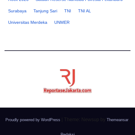
Surabaya
Tanjung Sari
TNI
TNI AL
Universitas Merdeka
UNMER
|
Theme: Newsup by
.
Proudly powered by WordPress
Themeansar
Redaksi