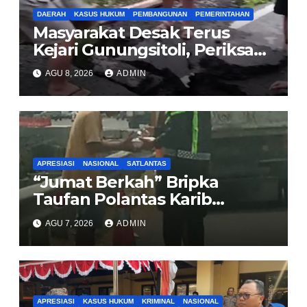
DAERAH
KASUS HUKUM
PEMBANGUNAN
PEMERINTAHAN
Masyarakat Desak Terus
Kejari Gunungsitoli, Periksa
dan Usut Tuntas Dugaan
AGU 8, 2026
ADMIN
Korupsi Proyek Jalan
Sirombu-Afulu (MYC) Senilai
Rp321 Miliar
APRESIASI
NASIONAL
SATLANTAS
“Jumat Berkah” Bripka
Taufan Polantas Karib
Bagikan Nasi Kotak untuk
AGU 7, 2026
ADMIN
Sopir Truk yang Mogok di KM
00 Pondok Aren
APRESIASI
KASUS HUKUM
KRIMINAL
NASIONAL