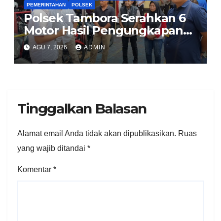
PEMERINTAHAN
POLSEK
Polsek Tambora Serahkan 6
Motor Hasil Pengungkapan
Kasus Curanmor Kepada
AGU 7, 2026
ADMIN
Pemilik Yang sah
Tinggalkan Balasan
Alamat email Anda tidak akan dipublikasikan.
Ruas
yang wajib ditandai
*
Komentar
*