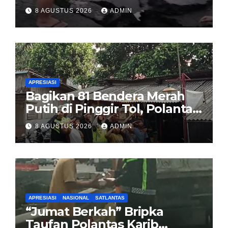
dan Usut Tuntas Dugaan
8 AGUSTUS 2026
ADMIN
Korupsi Proyek Jalan
Sirombu-Afulu (MYC) Senilai
Rp321 Miliar
APRESIASI
Bagikan 81 Bendera Merah
Putih di Pinggir Tol, Polantas
Karib BSD Ajak Warga Miskin
8 AGUSTUS 2026
ADMIN
Kibarkan Sang Saka
APRESIASI
NASIONAL
SATLANTAS
“Jumat Berkah” Bripka
Taufan Polantas Karib