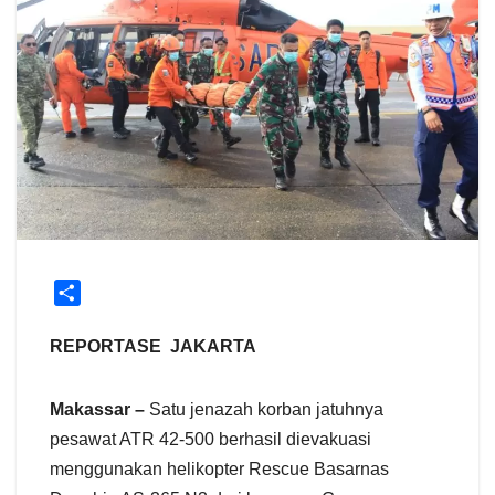
S
h
a
REPORTASE JAKARTA
r
e
Makassar –
Satu jenazah korban jatuhnya
pesawat ATR 42-500 berhasil dievakuasi
menggunakan helikopter Rescue Basarnas