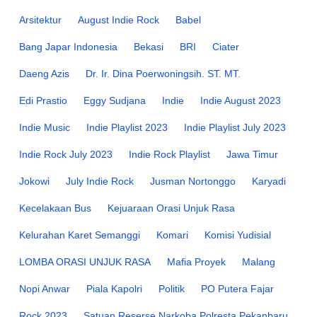
Arsitektur
August Indie Rock
Babel
Bang Japar Indonesia
Bekasi
BRI
Ciater
Daeng Azis
Dr. Ir. Dina Poerwoningsih. ST. MT.
Edi Prastio
Eggy Sudjana
Indie
Indie August 2023
Indie Music
Indie Playlist 2023
Indie Playlist July 2023
Indie Rock July 2023
Indie Rock Playlist
Jawa Timur
Jokowi
July Indie Rock
Jusman Nortonggo
Karyadi
Kecelakaan Bus
Kejuaraan Orasi Unjuk Rasa
Kelurahan Karet Semanggi
Komari
Komisi Yudisial
LOMBA ORASI UNJUK RASA
Mafia Proyek
Malang
Nopi Anwar
Piala Kapolri
Politik
PO Putera Fajar
Rock 2023
Satuan Reserse Narkoba Polresta Pekanbaru