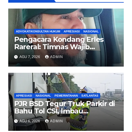
ADVOKAT/KONSULTAN HUKUM
APRESIASI
NASIONAL
Pengacara Kondang Erles
Rareral: Timnas Wajib
Menang Lawan Singapura,
AGU 7, 2026
ADMIN
Jadi Kado HUT Kemerdekaan
untuk Rakyat
APRESIASI
NASIONAL
PEMERINTAHAN
SATLANTAS
PJR BSD Tegur Truk Parkir di
Bahu Tol CSI, Imbau
Pengendara Tertib
AGU 6, 2026
ADMIN