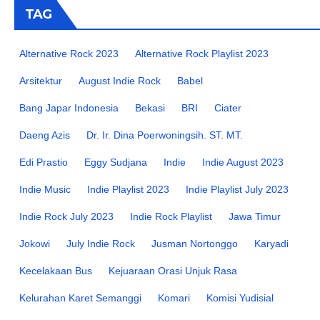
TAG
Alternative Rock 2023
Alternative Rock Playlist 2023
Arsitektur
August Indie Rock
Babel
Bang Japar Indonesia
Bekasi
BRI
Ciater
Daeng Azis
Dr. Ir. Dina Poerwoningsih. ST. MT.
Edi Prastio
Eggy Sudjana
Indie
Indie August 2023
Indie Music
Indie Playlist 2023
Indie Playlist July 2023
Indie Rock July 2023
Indie Rock Playlist
Jawa Timur
Jokowi
July Indie Rock
Jusman Nortonggo
Karyadi
Kecelakaan Bus
Kejuaraan Orasi Unjuk Rasa
Kelurahan Karet Semanggi
Komari
Komisi Yudisial