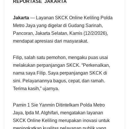
a
REPORTASE JAKARTA
r
e
Jakarta
— Layanan SKCK Online Keliling Polda
Metro Jaya yang digelar di Gudang Sarinah,
Pancoran, Jakarta Selatan, Kamis (12/2/2026),
mendapat apresiasi dari masyarakat.
Filip, salah satu pemohon, mengaku puas usai
melakukan perpanjangan SKCK. “Perkenalkan,
nama saya Filip. Saya perpanjangan SKCK di
sini. Pelayanannya bagus, cepat, dan ramah.
Terima kasih,” ujarnya.
Pamin 1 Sie Yanmin Ditintelkam Polda Metro
Jaya, Ipda M. Alghifari, mengatakan layanan
SKCK Online Keliling merupakan inovasi untuk
meningkatkan kualitas pelayanan publik yang