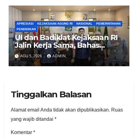
APRESIASI
KEJAKSAAN AGUNG RI
NASIONAL
PEMERINTAHAN
PENDIDIKAN
UI dan Badiklat Kejaksaan RI
Jalin Kerja Sama, Bahas
Pembentukan Pusat Studi
AGU 5, 2026
ADMIN
Kajian Kejaksaan
Tinggalkan Balasan
Alamat email Anda tidak akan dipublikasikan.
Ruas
yang wajib ditandai
*
Komentar
*