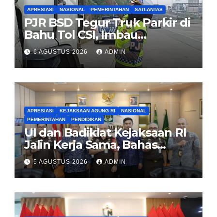
APRESIASI
NASIONAL
PEMERINTAHAN
SATLANTAS
PJR BSD Tegur Truk Parkir di
Bahu Tol CSI, Imbau
Pengendara Tertib
6 AGUSTUS 2026
ADMIN
APRESIASI
KEJAKSAAN AGUNG RI
NASIONAL
PEMERINTAHAN
PENDIDIKAN
UI dan Badiklat Kejaksaan RI
Jalin Kerja Sama, Bahas
Pembentukan Pusat Studi
5 AGUSTUS 2026
ADMIN
Kajian Kejaksaan