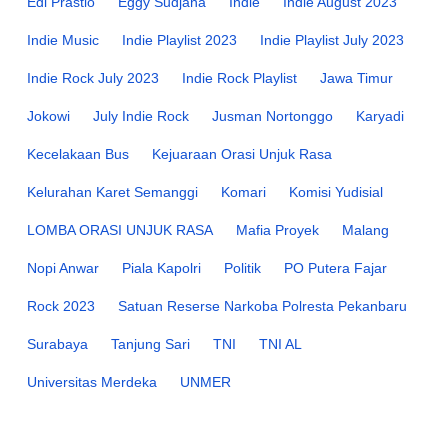
Edi Prastio
Eggy Sudjana
Indie
Indie August 2023
Indie Music
Indie Playlist 2023
Indie Playlist July 2023
Indie Rock July 2023
Indie Rock Playlist
Jawa Timur
Jokowi
July Indie Rock
Jusman Nortonggo
Karyadi
Kecelakaan Bus
Kejuaraan Orasi Unjuk Rasa
Kelurahan Karet Semanggi
Komari
Komisi Yudisial
LOMBA ORASI UNJUK RASA
Mafia Proyek
Malang
Nopi Anwar
Piala Kapolri
Politik
PO Putera Fajar
Rock 2023
Satuan Reserse Narkoba Polresta Pekanbaru
Surabaya
Tanjung Sari
TNI
TNI AL
Universitas Merdeka
UNMER