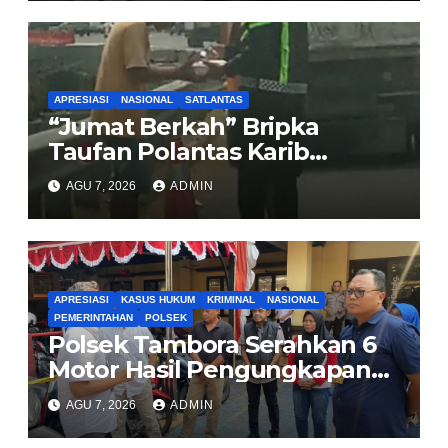
Sirombu-Afulu (MYC) Senilai
Rp321 Miliar
APRESIASI
NASIONAL
SATLANTAS
“Jumat Berkah” Bripka
Taufan Polantas Karib
Bagikan Nasi Kotak untuk
AGU 7, 2026
ADMIN
Sopir Truk yang Mogok di KM
00 Pondok Aren
APRESIASI
KASUS HUKUM
KRIMINAL
NASIONAL
PEMERINTAHAN
POLSEK
Polsek Tambora Serahkan 6
Motor Hasil Pengungkapan
Kasus Curanmor Kepada
AGU 7, 2026
ADMIN
Pemilik Yang sah