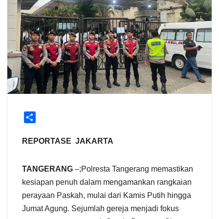
S
h
a
REPORTASE JAKARTA
r
e
TANGERANG
–;Polresta Tangerang memastikan
kesiapan penuh dalam mengamankan rangkaian
perayaan Paskah, mulai dari Kamis Putih hingga
Jumat Agung. Sejumlah gereja menjadi fokus