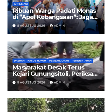
APRESIASI
Ribuan Warga Padati Monas
di “Apel Kebangsaan”: Jaga
Jakarta Berarti Jaga
8 AGUSTUS 2026
ADMIN
Indonesia
DAERAH
KASUS HUKUM
PEMBANGUNAN
PEMERINTAHAN
Masyarakat Desak Terus
Kejari Gunungsitoli, Periksa
dan Usut Tuntas Dugaan
8 AGUSTUS 2026
ADMIN
Korupsi Proyek Jalan
Sirombu-Afulu (MYC) Senilai
Rp321 Miliar