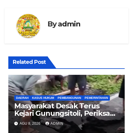
By
admin
Related Post
DAERAH
KASUS HUKUM
PEMBANGUNAN
PEMERINTAHAN
Masyarakat Desak Terus
Kejari Gunungsitoli, Periksa
dan Usut Tuntas Dugaan
AGU 8, 2026
ADMIN
Korupsi Proyek Jalan