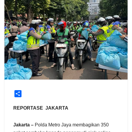
S
h
a
REPORTASE JAKARTA
r
e
Jakarta –
Polda Metro Jaya membagikan 350