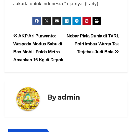
Jakarta untuk Indonesia,” ujarnya. (Larty).
Navigasi
AKP Ari Purwanto:
Nobar Piala Dunia di TVRI,
Waspada Modus Sabu di
Polri Imbau Warga Tak
pos
Ban Mobil, Polda Metro
Terjebak Judi Bola
Amankan 16 Kg di Depok
By
admin