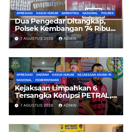
APRESIASI
KASUS HUKUM
NARKOTIKA
NASIONAL
POLRES
Dua Pengedar Ditangkap,
Polsek Kembangan 74 Ribu
Obat Keras, Sabu Hingga
7 AGUSTUS 2026
ADMIN
Puluhan Vape Etomidate
Diamankan
APRESIASI
DAERAH
KASUS HUKUM
KEJAKSAAN AGUNG RI
NASIONAL
PEMERINTAHAN
Kejaksaan Limpahkan 6
Tersangka Korupsi PETRAL,
PES dan ISC ke PN Tipikor
7 AGUSTUS 2026
ADMIN
Jakarta Pusat