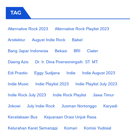
TAG
Alternative Rock 2023
Alternative Rock Playlist 2023
Arsitektur
August Indie Rock
Babel
Bang Japar Indonesia
Bekasi
BRI
Ciater
Daeng Azis
Dr. Ir. Dina Poerwoningsih. ST. MT.
Edi Prastio
Eggy Sudjana
Indie
Indie August 2023
Indie Music
Indie Playlist 2023
Indie Playlist July 2023
Indie Rock July 2023
Indie Rock Playlist
Jawa Timur
Jokowi
July Indie Rock
Jusman Nortonggo
Karyadi
Kecelakaan Bus
Kejuaraan Orasi Unjuk Rasa
Kelurahan Karet Semanggi
Komari
Komisi Yudisial