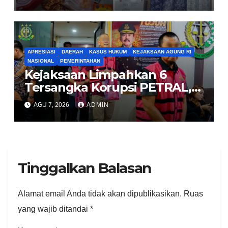
Puluhan Vape Etomidate
Diamankan
APRESIASI
DAERAH
KASUS HUKUM
KEJAKSAAN AGUNG RI
NASIONAL
PEMERINTAHAN
Kejaksaan Limpahkan 6
Tersangka Korupsi PETRAL,
PES dan ISC ke PN Tipikor
AGU 7, 2026
ADMIN
Jakarta Pusat
Tinggalkan Balasan
Alamat email Anda tidak akan dipublikasikan.
Ruas
yang wajib ditandai
*