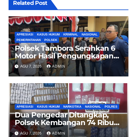
Related Post
APRESIASI
KASUS HUKUM
KRIMINAL
NASIONAL
PEMERINTAHAN
POLSEK
Polsek Tambora Serahkan 6
Motor Hasil Pengungkapan
Kasus Curanmor Kepada
AGU 7, 2026
ADMIN
Pemilik Yang sah
APRESIASI
KASUS HUKUM
NARKOTIKA
NASIONAL
POLRES
Dua Pengedar Ditangkap,
Polsek Kembangan 74 Ribu
Obat Keras, Sabu Hingga
AGU 7, 2026
ADMIN