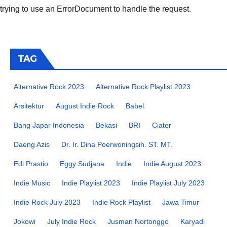
trying to use an ErrorDocument to handle the request.
TAG
Alternative Rock 2023
Alternative Rock Playlist 2023
Arsitektur
August Indie Rock
Babel
Bang Japar Indonesia
Bekasi
BRI
Ciater
Daeng Azis
Dr. Ir. Dina Poerwoningsih. ST. MT.
Edi Prastio
Eggy Sudjana
Indie
Indie August 2023
Indie Music
Indie Playlist 2023
Indie Playlist July 2023
Indie Rock July 2023
Indie Rock Playlist
Jawa Timur
Jokowi
July Indie Rock
Jusman Nortonggo
Karyadi