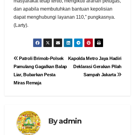
masyarakat tetap tertib, mengikuti arahan petugas,
dan apabila membutuhkan bantuan kepolisian
dapat menghubungi layanan 110,” pungkasnya.
(Larty).
Navigasi
Patroli Brimob-Polsek
Kapolda Metro Jaya Hadiri
Pamulang Gagalkan Balap
Deklarasi Gerakan Pilah
pos
Liar, Bubarkan Pesta
Sampah Jakarta
Miras Remaja
By
admin