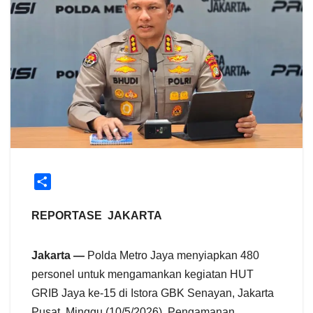
S
h
a
REPORTASE JAKARTA
r
e
Jakarta —
Polda Metro Jaya menyiapkan 480
personel untuk mengamankan kegiatan HUT
GRIB Jaya ke-15 di Istora GBK Senayan, Jakarta
Pusat, Minggu (10/5/2026). Pengamanan