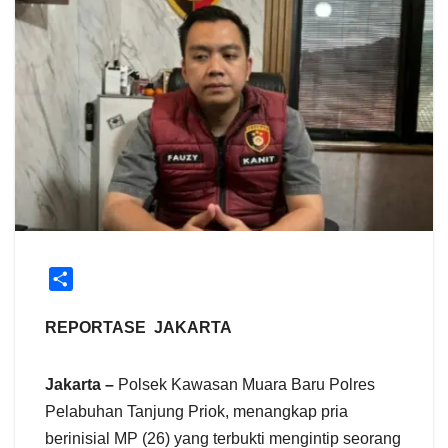
S
h
a
REPORTASE JAKARTA
r
e
Jakarta –
Polsek Kawasan Muara Baru Polres
Pelabuhan Tanjung Priok, menangkap pria
berinisial MP (26) yang terbukti mengintip seorang