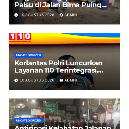
Palsu di Jalan Bima Puing
Rawa Buaya, Polisi diminta
10 AGUSTUS 2026
ADMIN
turun tangan
UNCATEGORIZED
Korlantas Polri Luncurkan
Layanan 110 Terintegrasi,
Percepat Respons Polisi di
10 AGUSTUS 2026
ADMIN
Jalan Tol
UNCATEGORIZED
Antisipasi Kejahatan Jalanan,