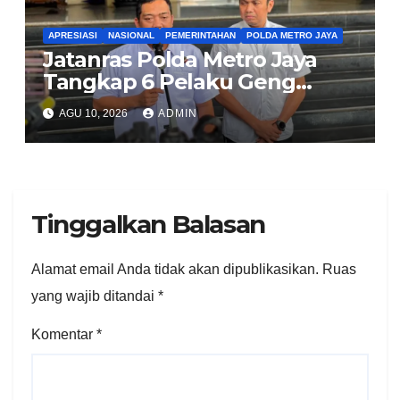
APRESIASI
NASIONAL
PEMERINTAHAN
POLDA METRO JAYA
Jatanras Polda Metro Jaya
Tangkap 6 Pelaku Geng
Pembuntit Nasabah Bank,
AGU 10, 2026
ADMIN
Gasak Uang Rp30 Juta
Tinggalkan Balasan
Alamat email Anda tidak akan dipublikasikan.
Ruas
yang wajib ditandai
*
Komentar
*