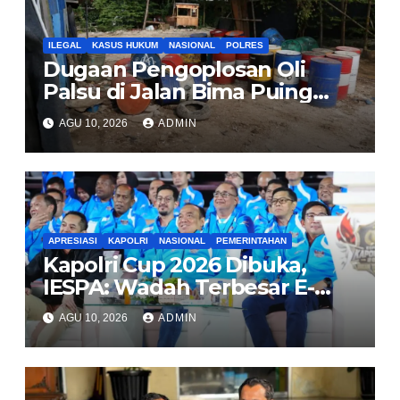
ILEGAL
KASUS HUKUM
NASIONAL
POLRES
Dugaan Pengoplosan Oli
Palsu di Jalan Bima Puing
Rawa Buaya, Polisi diminta
AGU 10, 2026
ADMIN
turun tangan
APRESIASI
KAPOLRI
NASIONAL
PEMERINTAHAN
Kapolri Cup 2026 Dibuka,
IESPA: Wadah Terbesar E-
Sports Amatir untuk Talenta
AGU 10, 2026
ADMIN
Daerah