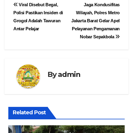
Navigasi
Viral Disebut Begal,
Jaga Kondusifitas
Polisi Pastikan Insiden di
Wilayah, Polres Metro
pos
Grogol Adalah Tawuran
Jakarta Barat Gelar Apel
Antar Pelajar
Pelayanan Pengamanan
Nobar Sepakbola
By
admin
Related Post