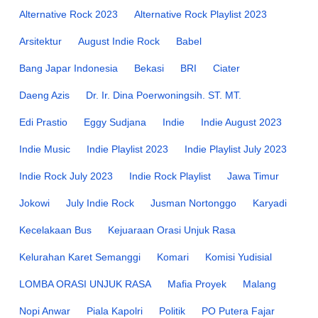
Alternative Rock 2023
Alternative Rock Playlist 2023
Arsitektur
August Indie Rock
Babel
Bang Japar Indonesia
Bekasi
BRI
Ciater
Daeng Azis
Dr. Ir. Dina Poerwoningsih. ST. MT.
Edi Prastio
Eggy Sudjana
Indie
Indie August 2023
Indie Music
Indie Playlist 2023
Indie Playlist July 2023
Indie Rock July 2023
Indie Rock Playlist
Jawa Timur
Jokowi
July Indie Rock
Jusman Nortonggo
Karyadi
Kecelakaan Bus
Kejuaraan Orasi Unjuk Rasa
Kelurahan Karet Semanggi
Komari
Komisi Yudisial
LOMBA ORASI UNJUK RASA
Mafia Proyek
Malang
Nopi Anwar
Piala Kapolri
Politik
PO Putera Fajar