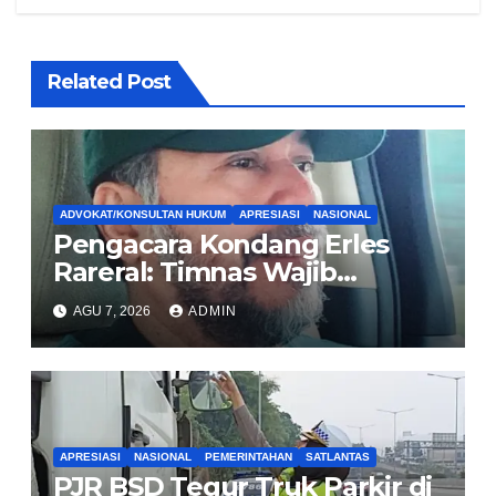
Related Post
ADVOKAT/KONSULTAN HUKUM
APRESIASI
NASIONAL
Pengacara Kondang Erles
Rareral: Timnas Wajib
Menang Lawan Singapura,
AGU 7, 2026
ADMIN
Jadi Kado HUT Kemerdekaan
untuk Rakyat
APRESIASI
NASIONAL
PEMERINTAHAN
SATLANTAS
PJR BSD Tegur Truk Parkir di