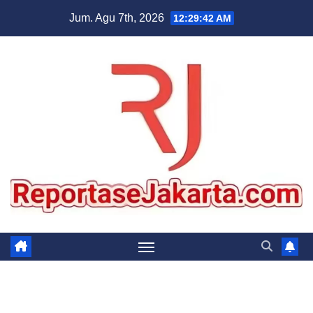
Skip
Jum. Agu 7th, 2026
12:29:43 AM
to
content