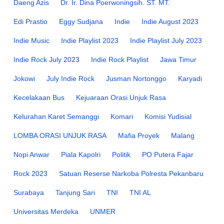
Daeng Azis
Dr. Ir. Dina Poerwoningsih. ST. MT.
Edi Prastio
Eggy Sudjana
Indie
Indie August 2023
Indie Music
Indie Playlist 2023
Indie Playlist July 2023
Indie Rock July 2023
Indie Rock Playlist
Jawa Timur
Jokowi
July Indie Rock
Jusman Nortonggo
Karyadi
Kecelakaan Bus
Kejuaraan Orasi Unjuk Rasa
Kelurahan Karet Semanggi
Komari
Komisi Yudisial
LOMBA ORASI UNJUK RASA
Mafia Proyek
Malang
Nopi Anwar
Piala Kapolri
Politik
PO Putera Fajar
Rock 2023
Satuan Reserse Narkoba Polresta Pekanbaru
Surabaya
Tanjung Sari
TNI
TNI AL
Universitas Merdeka
UNMER