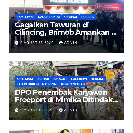
KAMTIBMAS
KASUS HUKUM
KRIMINAL
POLSEK
Gagalkan Tawuran di
Cilincing, Brimob Amankan 5
Pemuda dan 2 Bilah Parang
9 AGUSTUS 2026
ADMIN
APRESIASI
DAERAH
DUKACITA
EXCLUSIVE TRENDING
KASUS HUKUM
NASIONAL
PEMERINTAHAN
DPO Penembak Karyawan
Freeport di Mimika Ditindak
Satgas Amole-2026 di
9 AGUSTUS 2026
ADMIN
Tembagapura