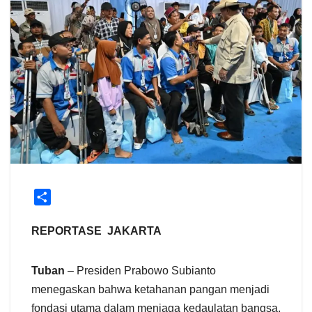
S
h
a
REPORTASE JAKARTA
r
e
Tuban
– Presiden Prabowo Subianto
menegaskan bahwa ketahanan pangan menjadi
fondasi utama dalam menjaga kedaulatan bangsa.