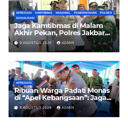
APRESIASI
KAMTIBMAS
NASIONAL
PEMERINTAHAN
POLRES
SOSIALISASI
Jaga Kamtibmas di Malam
Akhir Pekan, Polres Jakbar
Gelar KRYD Bersama Tiga
9 AGUSTUS 2026
ADMIN
Pilar
APRESIASI
Ribuan Warga Padati Monas
di “Apel Kebangsaan”: Jaga
Jakarta Berarti Jaga
8 AGUSTUS 2026
ADMIN
Indonesia