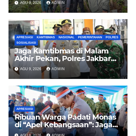
AGU 9, 2026
ADMIN
Tembagapura
APRESIASI
KAMTIBMAS
NASIONAL
PEMERINTAHAN
POLRES
SOSIALISASI
Jaga Kamtibmas di Malam
Akhir Pekan, Polres Jakbar
Gelar KRYD Bersama Tiga
AGU 9, 2026
ADMIN
Pilar
APRESIASI
Ribuan Warga Padati Monas
di “Apel Kebangsaan”: Jaga
Jakarta Berarti Jaga
AGU 8, 2026
ADMIN