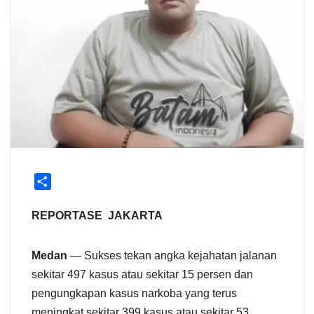
S
h
a
REPORTASE JAKARTA
r
e
Medan
— Sukses tekan angka kejahatan jalanan
sekitar 497 kasus atau sekitar 15 persen dan
pengungkapan kasus narkoba yang terus
meningkat sekitar 399 kasus atau sekitar 53