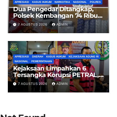
APRESIASI
KASUS HUKUM
NARKOTIKA
NASIONAL
POLRES
Dua Pengedar Ditangkap,
Polsek Kembangan 74 Ribu
Obat Keras, Sabu Hingga
7 AGUSTUS 2026
ADMIN
Puluhan Vape Etomidate
Diamankan
APRESIASI
DAERAH
KASUS HUKUM
KEJAKSAAN AGUNG RI
NASIONAL
PEMERINTAHAN
Kejaksaan Limpahkan 6
Tersangka Korupsi PETRAL,
PES dan ISC ke PN Tipikor
7 AGUSTUS 2026
ADMIN
Jakarta Pusat