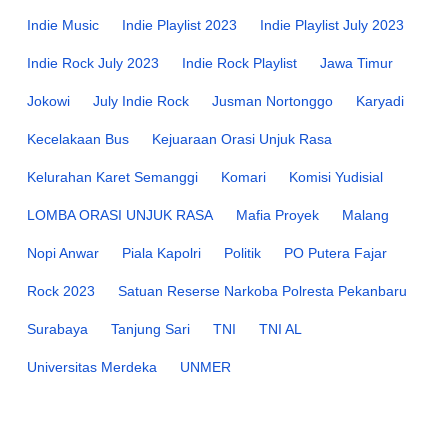
Indie Music
Indie Playlist 2023
Indie Playlist July 2023
Indie Rock July 2023
Indie Rock Playlist
Jawa Timur
Jokowi
July Indie Rock
Jusman Nortonggo
Karyadi
Kecelakaan Bus
Kejuaraan Orasi Unjuk Rasa
Kelurahan Karet Semanggi
Komari
Komisi Yudisial
LOMBA ORASI UNJUK RASA
Mafia Proyek
Malang
Nopi Anwar
Piala Kapolri
Politik
PO Putera Fajar
Rock 2023
Satuan Reserse Narkoba Polresta Pekanbaru
Surabaya
Tanjung Sari
TNI
TNI AL
Universitas Merdeka
UNMER