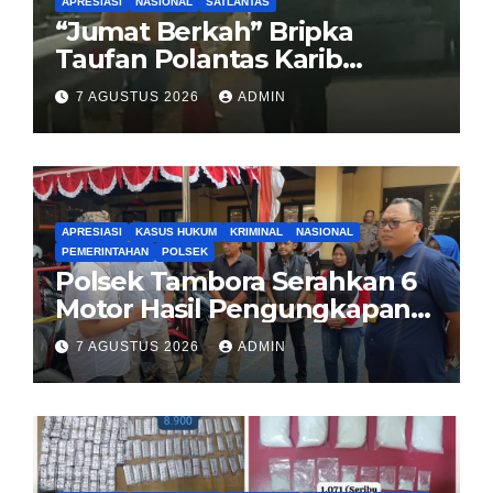
APRESIASI
NASIONAL
SATLANTAS
“Jumat Berkah” Bripka
Taufan Polantas Karib
Bagikan Nasi Kotak untuk
7 AGUSTUS 2026
ADMIN
Sopir Truk yang Mogok di KM
00 Pondok Aren
APRESIASI
KASUS HUKUM
KRIMINAL
NASIONAL
PEMERINTAHAN
POLSEK
Polsek Tambora Serahkan 6
Motor Hasil Pengungkapan
Kasus Curanmor Kepada
7 AGUSTUS 2026
ADMIN
Pemilik Yang sah