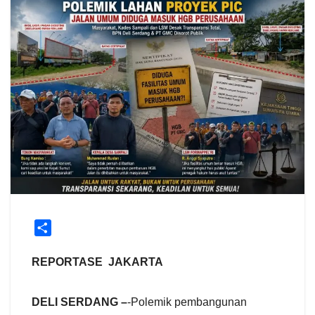
S
h
a
REPORTASE JAKARTA
r
e
DELI SERDANG –
-Polemik pembangunan