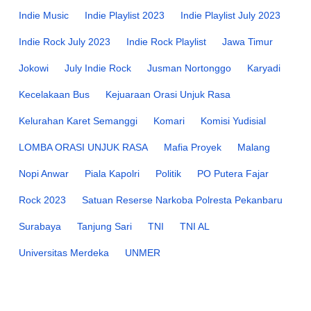
Indie Music
Indie Playlist 2023
Indie Playlist July 2023
Indie Rock July 2023
Indie Rock Playlist
Jawa Timur
Jokowi
July Indie Rock
Jusman Nortonggo
Karyadi
Kecelakaan Bus
Kejuaraan Orasi Unjuk Rasa
Kelurahan Karet Semanggi
Komari
Komisi Yudisial
LOMBA ORASI UNJUK RASA
Mafia Proyek
Malang
Nopi Anwar
Piala Kapolri
Politik
PO Putera Fajar
Rock 2023
Satuan Reserse Narkoba Polresta Pekanbaru
Surabaya
Tanjung Sari
TNI
TNI AL
Universitas Merdeka
UNMER