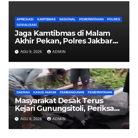
APRESIASI
KAMTIBMAS
NASIONAL
PEMERINTAHAN
POLRES
SOSIALISASI
Jaga Kamtibmas di Malam
Akhir Pekan, Polres Jakbar
Gelar KRYD Bersama Tiga
AGU 9, 2026
ADMIN
Pilar
DAERAH
KASUS HUKUM
PEMBANGUNAN
PEMERINTAHAN
Masyarakat Desak Terus
Kejari Gunungsitoli, Periksa
dan Usut Tuntas Dugaan
AGU 8, 2026
ADMIN
Korupsi Proyek Jalan
Sirombu-Afulu (MYC) Senilai