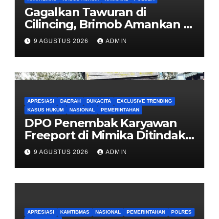
Gagalkan Tawuran di
Cilincing, Brimob Amankan 5
Pemuda dan 2 Bilah Parang
9 AGUSTUS 2026
ADMIN
APRESIASI
DAERAH
DUKACITA
EXCLUSIVE TRENDING
KASUS HUKUM
NASIONAL
PEMERINTAHAN
DPO Penembak Karyawan
Freeport di Mimika Ditindak
Satgas Amole-2026 di
9 AGUSTUS 2026
ADMIN
Tembagapura
APRESIASI
KAMTIBMAS
NASIONAL
PEMERINTAHAN
POLRES