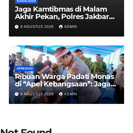
SOSIALISASI
Jaga Kamtibmas di Malam
Akhir Pekan, Polres Jakbar
Gelar KRYD Bersama Tiga
9 AGUSTUS 2026
ADMIN
Pilar
APRESIASI
Ribuan Warga Padati Monas
di “Apel Kebangsaan”: Jaga
Jakarta Berarti Jaga
8 AGUSTUS 2026
ADMIN
Indonesia
Not Found