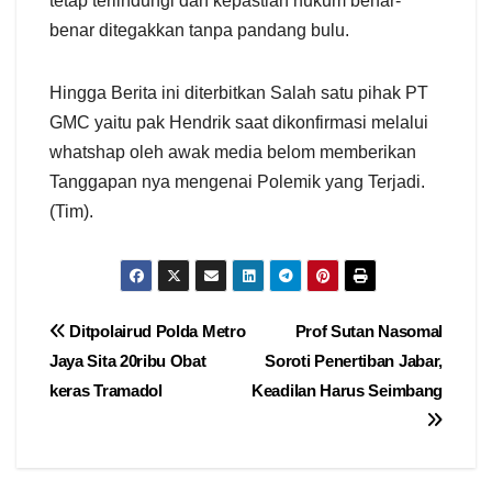
tetap terlindungi dan kepastian hukum benar-
benar ditegakkan tanpa pandang bulu.
Hingga Berita ini diterbitkan Salah satu pihak PT
GMC yaitu pak Hendrik saat dikonfirmasi melalui
whatshap oleh awak media belom memberikan
Tanggapan nya mengenai Polemik yang Terjadi.
(Tim).
Navigasi
Ditpolairud Polda Metro
Prof Sutan Nasomal
Jaya Sita 20ribu Obat
Soroti Penertiban Jabar,
pos
keras Tramadol
Keadilan Harus Seimbang