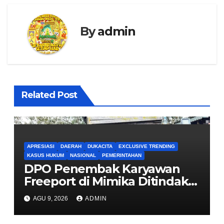
By
admin
Related Post
APRESIASI
DAERAH
DUKACITA
EXCLUSIVE TRENDING
KASUS HUKUM
NASIONAL
PEMERINTAHAN
DPO Penembak Karyawan
Freeport di Mimika Ditindak
Satgas Amole-2026 di
AGU 9, 2026
ADMIN
Tembagapura